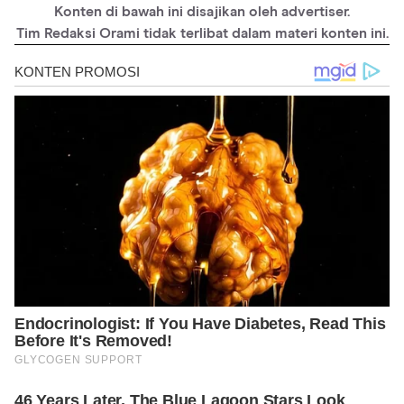
Konten di bawah ini disajikan oleh advertiser.
Tim Redaksi Orami tidak terlibat dalam materi konten ini.