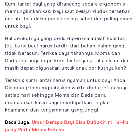
Kursi lantai bayi yang dirancang secara ergonomis
memungkinkan kaki bayi saat belajar duduk tersebar
merata. Ini adalah posisi paling sehat dan paling aman
untuk bayi.
Hal berikutnya yang perlu diperiksa adalah kualitas
jok. Kursi bayi harus terdiri dari bahan-bahan yang
tidak beracun. Periksa daya tahannya. Moms dan
Dads tentunya ingin kursi lantai yang tahan lama dan
masih dapat digunakan untuk anak berikutnya kan?.
Terakhir, kursi lantai harus nyaman untuk bayi Anda.
Dia mungkin menghabiskan waktu duduk di atasnya
setiap hari sehingga Moms dan Dads perlu
memastikan kalau bayi mendapatkan tingkat
keamanan dan kenyamanan yang tinggi.
Baca Juga:
Umur Berapa Bayi Bisa Duduk? Ini Hal-hal
yang Perlu Moms Ketahui