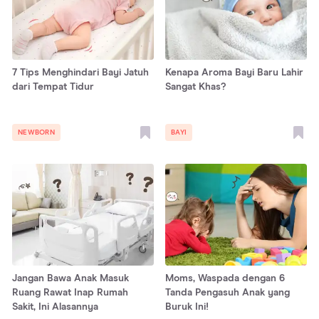
7 Tips Menghindari Bayi Jatuh
Kenapa Aroma Bayi Baru Lahir
dari Tempat Tidur
Sangat Khas?
NEWBORN
BAYI
Jangan Bawa Anak Masuk
Moms, Waspada dengan 6
Ruang Rawat Inap Rumah
Tanda Pengasuh Anak yang
Sakit, Ini Alasannya
Buruk Ini!