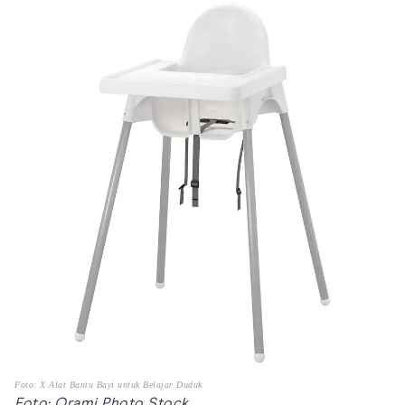
Foto: X Alat Bantu Bayi untuk Belajar Duduk
Foto: Orami Photo Stock