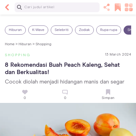
Baca Selanjutnya
Kebutuhan Cairan Anak yang Harus Dipenuhi
Sesuai Usianya
Hiburan
K-Wave
Selebriti
Zodiak
Rupa-rupa
Shop
Home >
Hiburan >
Shopping
13 March 2024
SHOPPING
8 Rekomendasi Buah Peach Kaleng, Sehat 
dan Berkualitas!
Cocok diolah menjadi hidangan manis dan segar
0
0
Simpan