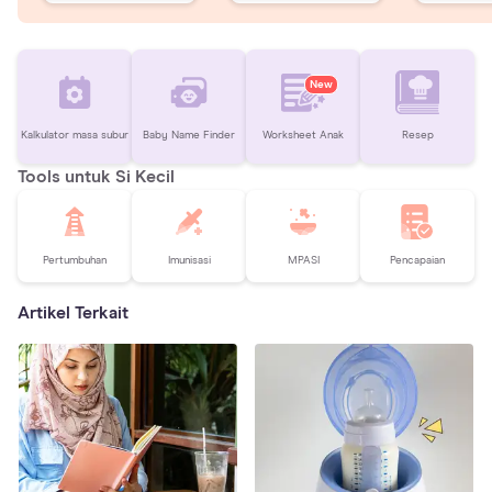
New
Kalkulator masa subur
Baby Name Finder
Worksheet Anak
Resep
Tools untuk Si Kecil
Pertumbuhan
Imunisasi
MPASI
Pencapaian
Artikel Terkait