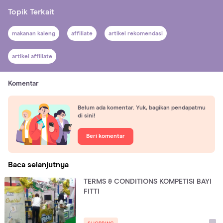
Topik Terkait
makanan kaleng
affiliate
artikel rekomendasi
artikel affiliate
Komentar
Belum ada komentar. Yuk, bagikan pendapatmu
di sini!
Beri komentar
Baca selanjutnya
TERMS & CONDITIONS KOMPETISI BAYI
FITTI