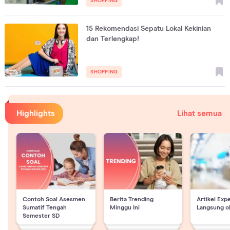
SHOPPING
15 Rekomendasi Sepatu Lokal Kekinian
dan Terlengkap!
SHOPPING
Highlights
Lihat semua
Contoh Soal Asesmen
Berita Trending
Artikel Exp
Sumatif Tengah
Minggu Ini
Langsung o
Semester SD