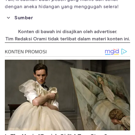
dengan aneka hidangan yang menggugah selera!
Sumber
https://www.healthline.com/nutrition/peach-fruit-benefits
Konten di bawah ini disajikan oleh advertiser.
https://www.webmd.com/diet/health-benefits-peaches
Tim Redaksi Orami tidak terlibat dalam materi konten ini.
https://www.nutritionix.com/food/peach