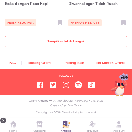
Italia dengan Rasa Kopi
Diwarnai agar Tidak Rusak
RESEP KELUARGA
FASHION & BEAUTY
Tampilkan lebih banyak
FAQ
Tentang Orami
Pasang iklan
Tim Konten Orami
FOLLOW US
Orami Articles —
Artikel Seputar Parenting, Kesehatan,
Gaya Hidup dan Hiburan
Copyright ©
2026
Orami. All rights reserved.
Home
Shopping
Articles
IbuSibuk
Account