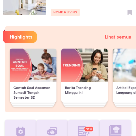
HOME & LIVING
Highlights
Lihat semua
Contoh Soal Asesmen
Berita Trending
Artikel Exp
Sumatif Tengah
Minggu Ini
Langsung o
Semester SD
New