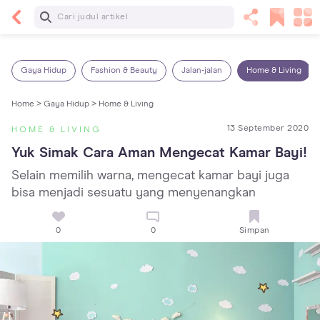
Baca Selanjutnya
7 Penyebab Sakit Tenggorokan pada Anak dan
Cara Mengatasinya
Gaya Hidup
Fashion & Beauty
Jalan-jalan
Home & Living
Home >
Gaya Hidup >
Home & Living
13 September 2020
HOME & LIVING
Yuk Simak Cara Aman Mengecat Kamar Bayi!
Selain memilih warna, mengecat kamar bayi juga
bisa menjadi sesuatu yang menyenangkan
0
0
Simpan