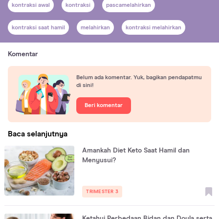
kontraksi awal
kontraksi
pascamelahirkan
kontraksi saat hamil
melahirkan
kontraksi melahirkan
Komentar
Belum ada komentar. Yuk, bagikan pendapatmu
di sini!
Beri komentar
Baca selanjutnya
Amankah Diet Keto Saat Hamil dan
Menyusui?
TRIMESTER 3
Ketahui Perbedaan Bidan dan Doula serta