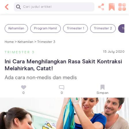
Baca Selanjutnya
7 Penyebab Sakit Tenggorokan pada Anak dan
Cara Mengatasinya
Kehamilan
Program Hamil
Trimester 1
Trimester 2
Trim
Home >
Kehamilan >
Trimester 3
15 July 2020
TRIMESTER 3
Ini Cara Menghilangkan Rasa Sakit Kontraksi 
Melahirkan, Catat!
Ada cara non-medis dan medis
0
0
Simpan