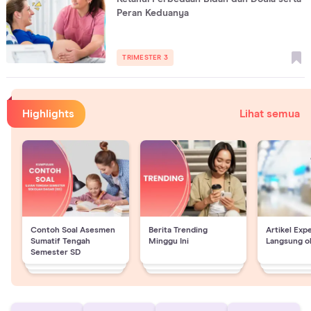
Peran Keduanya
TRIMESTER 3
Highlights
Lihat semua
Contoh Soal Asesmen
Berita Trending
Artikel Exp
Sumatif Tengah
Minggu Ini
Langsung o
Semester SD