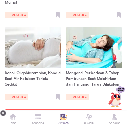
Moms!
TRIMESTER 3
TRIMESTER 3
Kenali Oligohidramnion, Kondisi
Mengenal Perbedaan 3 Tahap
Saat Air Ketuban Terlalu
Pembukaan Saat Melahirkan
Sedikit
dan Hal yang Harus Dilakukan
TRIMESTER 3
TRIMESTER 3
Tampilkan lebih banyak
Home
Shopping
Articles
IbuSibuk
Account