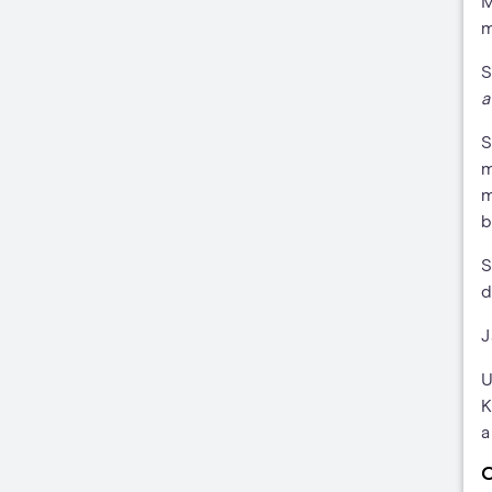
M
m
S
a
S
m
m
b
S
d
J
U
K
a
C