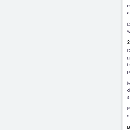
m
a
D
w
2
D
y
i
p
M
d
a
P
s
B