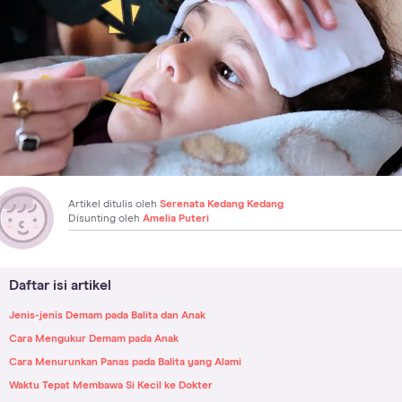
Artikel ditulis oleh
Serenata Kedang Kedang
Disunting oleh
Amelia Puteri
Daftar isi artikel
Jenis-jenis Demam pada Balita dan Anak
Cara Mengukur Demam pada Anak
Cara Menurunkan Panas pada Balita yang Alami
Waktu Tepat Membawa Si Kecil ke Dokter