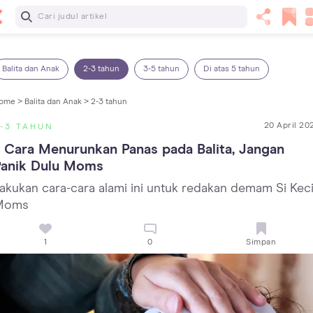
Baca Selanjutnya
7 Penyebab Sakit Tenggorokan pada Anak dan Cara
Mengatasinya
Balita dan Anak
2-3 tahun
3-5 tahun
Di atas 5 tahun
ome >
Balita dan Anak >
2-3 tahun
20 April 20
-3 TAHUN
 Cara Menurunkan Panas pada Balita, Jangan 
Panik Dulu Moms
akukan cara-cara alami ini untuk redakan demam Si Kecil
Moms
1
0
Simpan