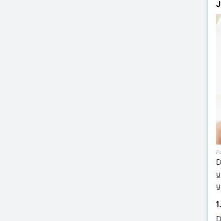
J
Fo
D
y
y
1
D