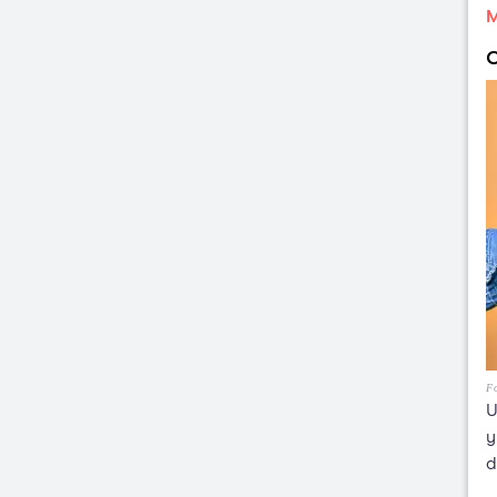
M
F
U
y
d