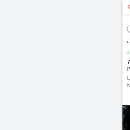
H
2
7
L