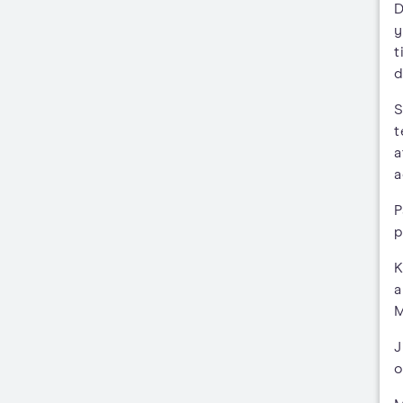
D
y
t
d
S
t
a
a
P
p
K
a
J
o