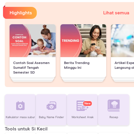
Highlights
Lihat semua
Contoh Soal Asesmen
Berita Trending
Artikel Exp
Sumatif Tengah
Minggu Ini
Langsung o
Semester SD
New
Kalkulator masa subur
Baby Name Finder
Worksheet Anak
Resep
Tools untuk Si Kecil