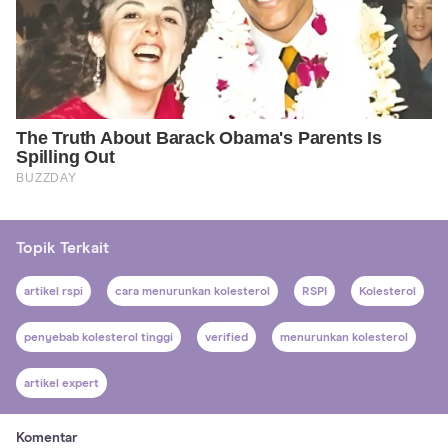
Topik Terkait
artikel rspi
cara menurunkan kolesterol
RSPI
Kolesterol
penyebab kolesterol tinggi
verified
menurunkan kolesterol
artikel expert
Komentar