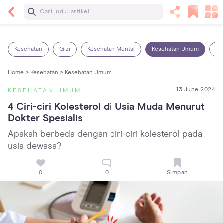
Baca Selanjutnya
5 Manfaat Bermain Masak-Masakan untuk Anak,
Yuk Latih Kreativitas Si Kecil!
Kesehatan
Gizi
Kesehatan Mental
Kesehatan Umum
Ob
Home >
Kesehatan >
Kesehatan Umum
13 June 2024
KESEHATAN UMUM
4 Ciri-ciri Kolesterol di Usia Muda Menurut 
Dokter Spesialis
Apakah berbeda dengan ciri-ciri kolesterol pada
usia dewasa?
0
0
Simpan