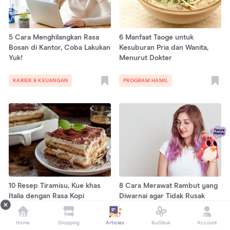
5 Cara Menghilangkan Rasa
6 Manfaat Taoge untuk
Bosan di Kantor, Coba Lakukan
Kesuburan Pria dan Wanita,
Yuk!
Menurut Dokter
KARIER & KEUANGAN
PROGRAM HAMIL
10 Resep Tiramisu, Kue khas
8 Cara Merawat Rambut yang
Italia dengan Rasa Kopi
Diwarnai agar Tidak Rusak
Home
Shopping
Articles
IbuSibuk
Account
RESEP KELUARGA
FASHION & BEAUTY