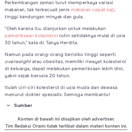
Perkembangan zaman turut memperkaya variasi
makanan, tak terkecuali jenis
makanan cepat saji
,
tinggi kandungan minyak dan gula.
"Oleh karena itu, dianjurkan untuk melakukan
pemeriksaan kolesterol
rutin setidaknya mulai di usia
30 tahun," kata dr. Tanya Herdita.
Namun pada orang-orang berisiko tinggi seperti
overweight
atau obesitas, memiliki riwayat kolesterol
di keluarga, dapat melakukan pemeriksaan lebih dini,
yakni sejak berusia 20 tahun.
Itulah ciri-ciri kolesterol di usia muda dan dewasa
menurut dokter spesialis. Semoga membantu!
Sumber
https://www.mayoclinic.org/diseases-conditions/high-blood-
cholesterol/symptoms-causes/syc-20350800
Konten di bawah ini disajikan oleh advertiser.
https://my.clevelandclinic.org/health/articles/11918-
Tim Redaksi Orami tidak terlibat dalam materi konten ini.
cholesterol-high-cholesterol-diseases