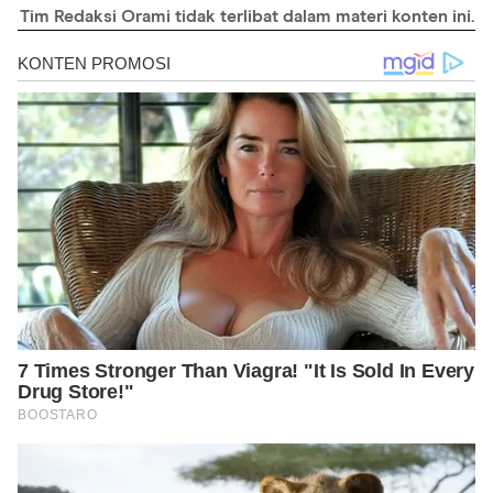
Tim Redaksi Orami tidak terlibat dalam materi konten ini.
https://dx.doi.org/10.1097%2FMPH.0000000000001338