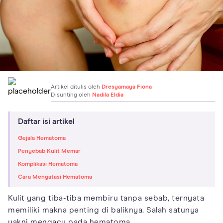
Artikel ditulis oleh
Dresyamaya Fiona
Disunting oleh
Nadila Eldia
Daftar isi artikel
Gejala Hematoma
Penyebab Kulit Memar
Komplikasi Hematoma
Cara Mengatasi Hematoma
Kulit yang tiba-tiba membiru tanpa sebab, ternyata
memiliki makna penting di baliknya. Salah satunya
yakni mengacu pada hematoma.