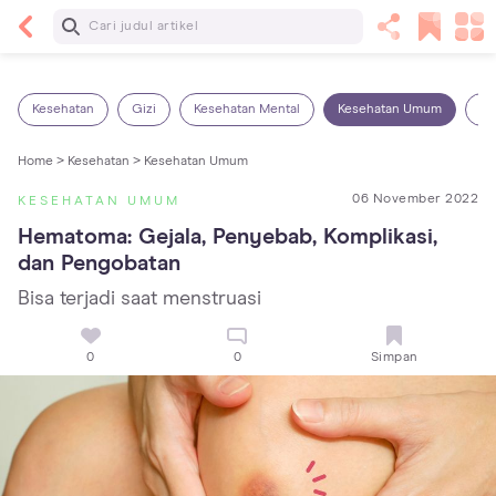
Baca Selanjutnya
14 Rekomendasi Camilan Sehat untuk Anak, Enak
dan Bergizi!
Kesehatan
Gizi
Kesehatan Mental
Kesehatan Umum
Ob
Home >
Kesehatan >
Kesehatan Umum
06 November 2022
KESEHATAN UMUM
Hematoma: Gejala, Penyebab, Komplikasi, 
dan Pengobatan
Bisa terjadi saat menstruasi
0
0
Simpan