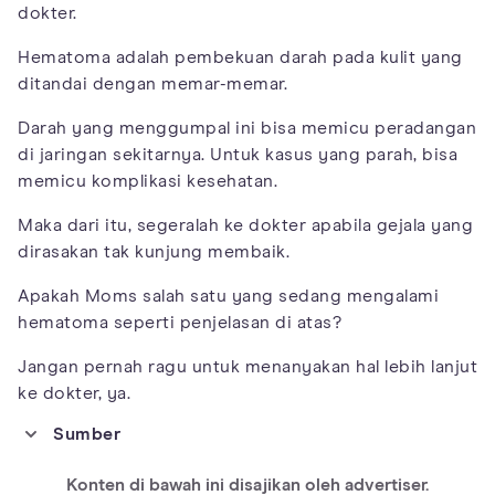
dokter.
Hematoma adalah pembekuan darah pada kulit yang
ditandai dengan memar-memar.
Darah yang menggumpal ini bisa memicu peradangan
di jaringan sekitarnya. Untuk kasus yang parah, bisa
memicu komplikasi kesehatan.
Maka dari itu, segeralah ke dokter apabila gejala yang
dirasakan tak kunjung membaik.
Apakah Moms salah satu yang sedang mengalami
hematoma seperti penjelasan di atas?
Jangan pernah ragu untuk menanyakan hal lebih lanjut
ke dokter, ya.
Sumber
https://my.clevelandclinic.org/health/diseases/15235-bruises
Konten di bawah ini disajikan oleh advertiser.
https://www.medicinenet.com/hematoma/article.htm