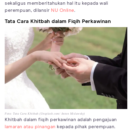
sekaligus memberitahukan hal itu kepada wali
perempuan, dilansir
NU Online
.
Tata Cara Khitbah dalam Fiqih Perkawinan
Foto: Tata Cara Khitbah (Unsplash.com/ Anton Mislawsky)
Khitbah dalam fiqih perkawinan adalah pengajuan
lamaran atau pinangan
kepada pihak perempuan.