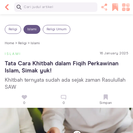
Baca Selanjutnya
Kebutuhan Cairan Anak yang Harus Dipenuhi
Sesuai Usianya
Religi
Islami
Religi Umum
Home >
Religi >
Islami
16 January 2025
ISLAMI
Tata Cara Khitbah dalam Fiqih Perkawinan 
Islam, Simak yuk!
Khitbah ternyata sudah ada sejak zaman Rasulullah
SAW
0
0
Simpan