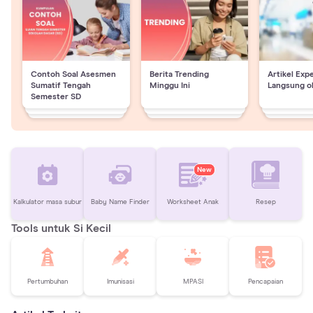
Contoh Soal Asesmen
Berita Trending
Artikel Exp
Sumatif Tengah
Minggu Ini
Langsung o
Semester SD
New
Kalkulator masa subur
Baby Name Finder
Worksheet Anak
Resep
Tools untuk Si Kecil
Pertumbuhan
Imunisasi
MPASI
Pencapaian