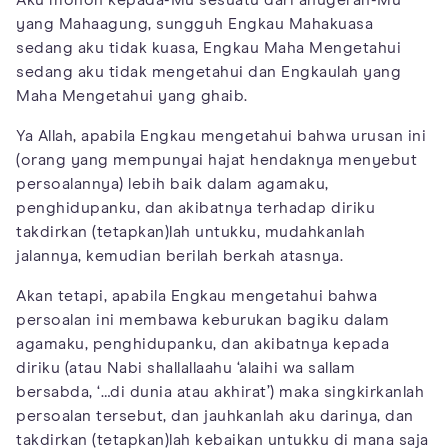
Aku mohon kepada-Mu sesuatu dari anugerah-Mu
yang Mahaagung, sungguh Engkau Mahakuasa
sedang aku tidak kuasa, Engkau Maha Mengetahui
sedang aku tidak mengetahui dan Engkaulah yang
Maha Mengetahui yang ghaib.
Ya Allah, apabila Engkau mengetahui bahwa urusan ini
(orang yang mempunyai hajat hendaknya menyebut
persoalannya) lebih baik dalam agamaku,
penghidupanku, dan akibatnya terhadap diriku
takdirkan (tetapkan)lah untukku, mudahkanlah
jalannya, kemudian berilah berkah atasnya.
Akan tetapi, apabila Engkau mengetahui bahwa
persoalan ini membawa keburukan bagiku dalam
agamaku, penghidupanku, dan akibatnya kepada
diriku (atau Nabi shallallaahu ‘alaihi wa sallam
bersabda, ‘…di dunia atau akhirat’) maka singkirkanlah
persoalan tersebut, dan jauhkanlah aku darinya, dan
takdirkan (tetapkan)lah kebaikan untukku di mana saja