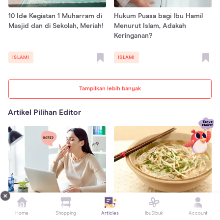
10 Ide Kegiatan 1 Muharram di
Hukum Puasa bagi Ibu Hamil
Masjid dan di Sekolah, Meriah!
Menurut Islam, Adakah
Keringanan?
ISLAMI
ISLAMI
Tampilkan lebih banyak
Artikel Pilihan Editor
5 Cara Menghilangkan Rasa
6 Manfaat Taoge untuk
Home
Shopping
Articles
IbuSibuk
Account
Bosan di Kantor, Coba Lakukan
Kesuburan Pria dan Wanita,