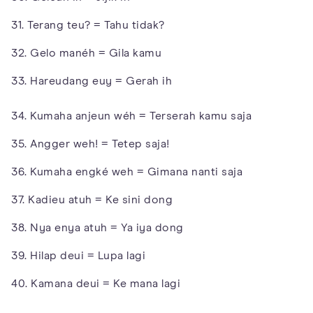
31. Terang teu? = Tahu tidak?
32. Gelo manéh = Gila kamu
33. Hareudang euy = Gerah ih
34. Kumaha anjeun wéh = Terserah kamu saja
35. Angger weh! = Tetep saja!
36. Kumaha engké weh = Gimana nanti saja
37. Kadieu atuh = Ke sini dong
38. Nya enya atuh = Ya iya dong
39. Hilap deui = Lupa lagi
40. Kamana deui = Ke mana lagi