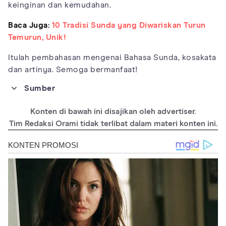
keinginan dan kemudahan.
Baca Juga:
10 Tradisi Sunda yang Diwariskan Turun
Temurun, Unik!
Itulah pembahasan mengenai Bahasa Sunda, kosakata
dan artinya. Semoga bermanfaat!
Sumber
https://www.askara.co/read/2021/10/21/22563/sejarah-asal-
usul-bahasa-sunda
Konten di bawah ini disajikan oleh advertiser.
https://www.gramedia.com/best-seller/kosakata-bahasa-sunda-
Tim Redaksi Orami tidak terlibat dalam materi konten ini.
sehari-hari/
https://www.99.co/blog/indonesia/bahasa-sunda-dan-artinya/
https://haloedukasi.com/cara-cepat-belajar-bahasa-sunda