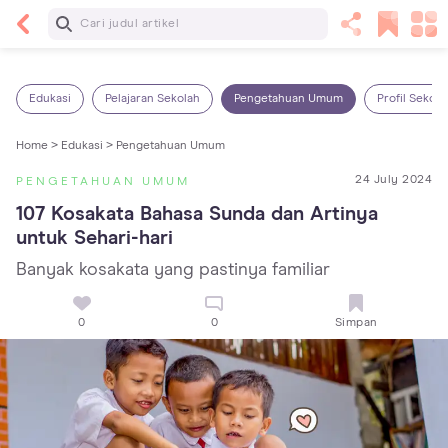
Baca Selanjutnya
Sariawan pada Anak: Penyebab, Cara Mengatasi
dan Mencegahnya
Edukasi
Pelajaran Sekolah
Pengetahuan Umum
Profil Sekola
Home >
Edukasi >
Pengetahuan Umum
24 July 2024
PENGETAHUAN UMUM
107 Kosakata Bahasa Sunda dan Artinya 
untuk Sehari-hari
Banyak kosakata yang pastinya familiar
0
0
Simpan