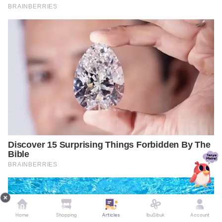
Home
Shopping
Articles
IbuSibuk
Account