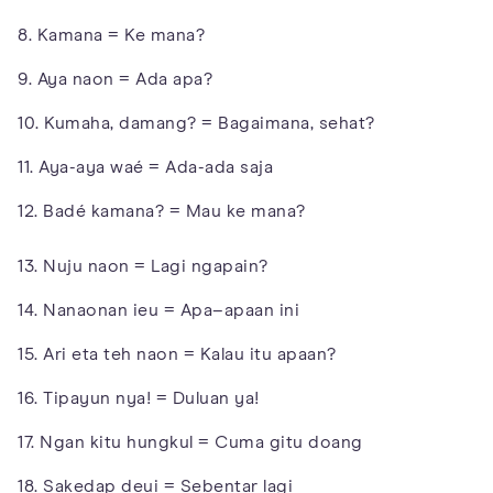
8. Kamana = Ke mana?
9. Aya naon = Ada apa?
10. Kumaha, damang? = Bagaimana, sehat?
11. Aya-aya waé = Ada-ada saja
12. Badé kamana? = Mau ke mana?
13. Nuju naon = Lagi ngapain?
14. Nanaonan ieu = Apa–apaan ini
15. Ari eta teh naon = Kalau itu apaan?
16. Tipayun nya! = Duluan ya!
17. Ngan kitu hungkul = Cuma gitu doang
18. Sakedap deui = Sebentar lagi