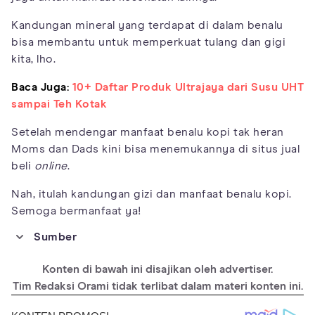
Kandungan mineral yang terdapat di dalam benalu
bisa membantu untuk memperkuat tulang dan gigi
kita, lho.
Baca Juga:
10+ Daftar Produk Ultrajaya dari Susu UHT
sampai Teh Kotak
Setelah mendengar manfaat benalu kopi tak heran
Moms dan Dads kini bisa menemukannya di situs jual
beli
online
.
Nah, itulah kandungan gizi dan manfaat benalu kopi.
Semoga bermanfaat ya!
Sumber
https://www.spiritualityhealth.com/blogs/heart-
health/2015/09/24/bess-oconnor-11-benefits-coffee-enemas
Konten di bawah ini disajikan oleh advertiser.
https://www.healthybe.co.uk/coffee-enemas/
Tim Redaksi Orami tidak terlibat dalam materi konten ini.
https://www.totalbalancehealth.com.au/all-you-need-to-know-
about-coffee-enemas/