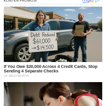
https://drlesliekorn.com/2018/01/coffee-enemas-benefits/
https://www.healthline.com/health/coffee-enema#who-should-
get-one
https://veeshoney.com/blogs/news/8-reasons-why-coffee-
enemas-are-the-sh-t
https://steemit.com/medicinalherb/@myart/benefits-of-coffee-
parasites-for-body-health-76fdd80268e45
https://thehealthyapple.com/the-best-liver-detox-coffee-
enemas/
https://www.medicalnewstoday.com/articles/315663#Evidence
%20for%20and%20against%20the%20use%20of%20coffee%20
enemas
https://www.goodrx.com/well-being/diet-nutrition/do-coffee-
enemas-work
https://clarityessentialwellness.com.au/blog/blog/transform-
your-health-with-coffee-enema
https://media.neliti.com/media/publications/287696-uji-
aktivitas-antioksidan-daun-benalu-ko-c7f2d1fa.pdf
https://www.ninna.id/benalu-kopi-memiliki-beragam-khasiat-
untuk-kesehatan/
https://www.ncbi.nlm.nih.gov/pmc/articles/PMC4379471/
https://www.hindawi.com/journals/ecam/2013/273712/