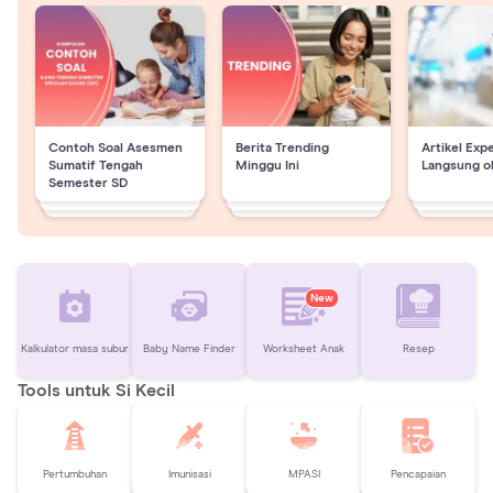
Contoh Soal Asesmen
Berita Trending
Artikel Exp
Sumatif Tengah
Minggu Ini
Langsung o
Semester SD
New
Kalkulator masa subur
Baby Name Finder
Worksheet Anak
Resep
Tools untuk Si Kecil
Pertumbuhan
Imunisasi
MPASI
Pencapaian