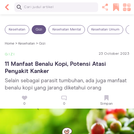
Baca Selanjutnya
Panas Dalam pada Anak: Gejala, Penyebab dan
Cara Mengatasinya!
Kesehatan
Gizi
Kesehatan Mental
Kesehatan Umum
Ob
Home >
Kesehatan >
Gizi
23 October 2023
GIZI
11 Manfaat Benalu Kopi, Potensi Atasi 
Penyakit Kanker
Selain sebagai parasit tumbuhan, ada juga manfaat
benalu kopi yang jarang diketahui orang
0
0
Simpan