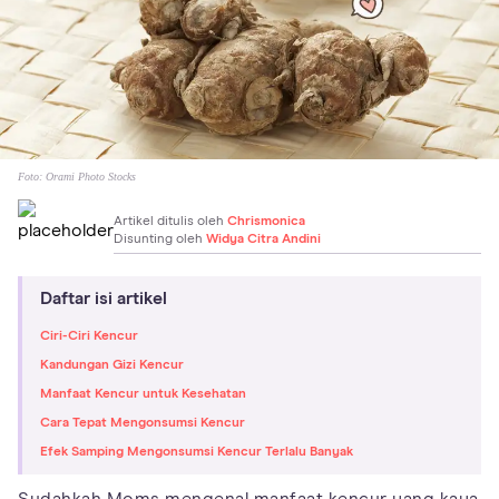
Foto:
Orami Photo Stocks
Artikel ditulis oleh
Chrismonica
Disunting oleh
Widya Citra Andini
Daftar isi artikel
Ciri-Ciri Kencur
Kandungan Gizi Kencur
Manfaat Kencur untuk Kesehatan
Cara Tepat Mengonsumsi Kencur
Efek Samping Mengonsumsi Kencur Terlalu Banyak
Sudahkah Moms mengenal manfaat kencur yang kaya