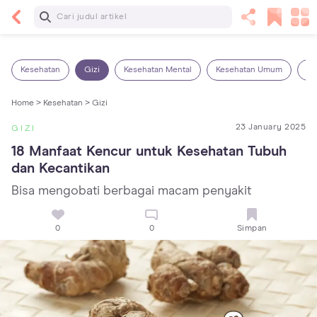
Baca Selanjutnya
Kebutuhan Cairan Anak yang Harus Dipenuhi
Sesuai Usianya
Kesehatan
Gizi
Kesehatan Mental
Kesehatan Umum
Ob
Home >
Kesehatan >
Gizi
23 January 2025
GIZI
18 Manfaat Kencur untuk Kesehatan Tubuh 
dan Kecantikan
Bisa mengobati berbagai macam penyakit
0
0
Simpan