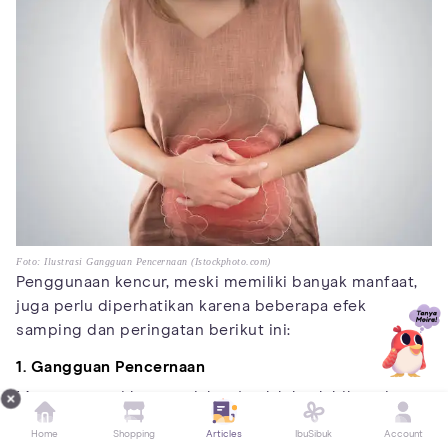
Foto: Ilustrasi Gangguan Pencernaan (Istockphoto.com)
Penggunaan kencur, meski memiliki banyak manfaat,
juga perlu diperhatikan karena beberapa efek
samping dan peringatan berikut ini:
1. Gangguan Pencernaan
Mengonsumsi kencur dalam jumlah berlebihan dapat
menyebabkan
gangguan sistem pencernaan
seperti
Home
Shopping
Articles
IbuSibuk
Account
perut kembung, mual, atau mulas. Hal ini terutama