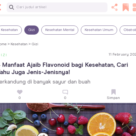
Baca Selanjutnya
14 Rekomendasi Camilan Sehat untuk Anak, Enak dan
Bergizi!
Kesehatan
Gizi
Kesehatan Mental
Kesehatan Umum
Obat-o
ome >
Kesehatan >
Gizi
11 February 20
IZI
 Manfaat Ajaib Flavonoid bagi Kesehatan, Cari 
ahu Juga Jenis-Jenisnya!
erkandung di banyak sayur dan buah
0
0
Simpan