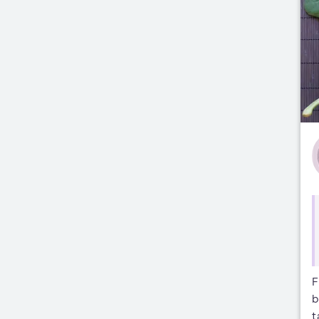
F
b
t