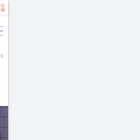
batan
Olahraga & Kebugaran
Rekomendasi Dokter
22