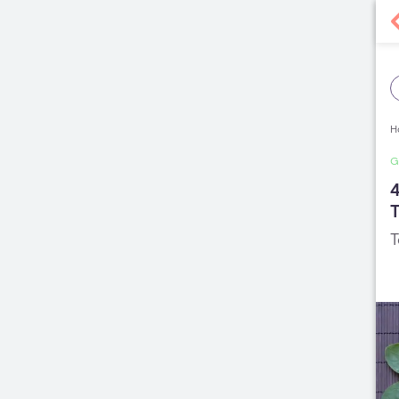
H
G
4
T
T