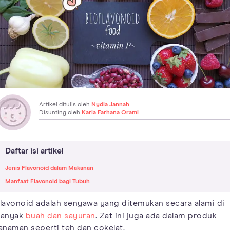
Artikel ditulis oleh
Nydia Jannah
Disunting oleh
Karla Farhana Orami
Daftar isi artikel
Jenis Flavonoid dalam Makanan
Manfaat Flavonoid bagi Tubuh
lavonoid adalah senyawa yang ditemukan secara alami di
anyak
buah dan sayuran
. Zat ini juga ada dalam produk
anaman seperti teh dan cokelat.