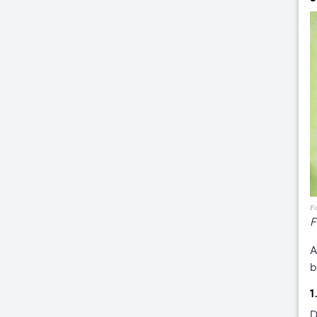
Fo
F
A
b
1
D