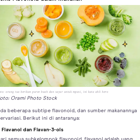
to: orang tua berikan puree buah dan sayur untuk mpasi, ini kata ahli hero
oto: Orami Photo Stock
da beberapa subtipe flavonoid, dan sumber makanannya
ervariasi. Berikut ini di antaranya:
. Flavanol dan Flavan-3-ols
ari semua subkelompok flavonoid, flavanol adalah yang