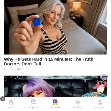
https://www.wjpls.org/download/article/29072018/1532948380.
pdf
http://www.ijat-
aatsea.com/pdf/v15_n1_2019_January/15_IJAT_15(1)_2019_Yusma
rini.pdf
https://pubmed.ncbi.nlm.nih.gov/8116550/
Home
Shopping
Articles
IbuSibuk
Account