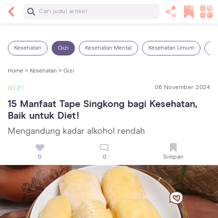
Baca Selanjutnya
Kebutuhan Cairan Anak yang Harus Dipenuhi
Sesuai Usianya
Kesehatan
Gizi
Kesehatan Mental
Kesehatan Umum
Ob
Home >
Kesehatan >
Gizi
06 November 2024
GIZI
15 Manfaat Tape Singkong bagi Kesehatan, 
Baik untuk Diet!
Mengandung kadar alkohol rendah
0
0
Simpan