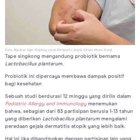
Foto: Manfaat Tape Singkong untuk Dermatitis Atopik (Orami Photo Stock)
Tape singkong mengandung probiotik bernama
Lactobacillus
plantarum
.
Probiotik ini dipercaya membawa dampak positif
bagi kesehatan
Sebuah studi berdurasi 12 minggu yang dirilis dalam
Pediatric Allergy and Immunology
menemukan
bahwa, sebagian dari 83 partisipan berusia 1-13 tahun
yang diberikan
Lactobacillus plantarum
mengalami
peredaan gejala dermatitis atopik yang lebih baik.
Hal ini jika dibandingkan dengan partisipan lain yang