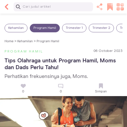
Baca Selanjutnya
Sariawan pada Anak: Penyebab, Cara Mengatasi
dan Mencegahnya
Kehamilan
Program Hamil
Trimester 1
Trimester 2
Trim
Home >
Kehamilan >
Program Hamil
06 October 2023
PROGRAM HAMIL
Tips Olahraga untuk Program Hamil, Moms 
dan Dads Perlu Tahu!
Perhatikan frekuensinya juga, Moms.
0
0
Simpan