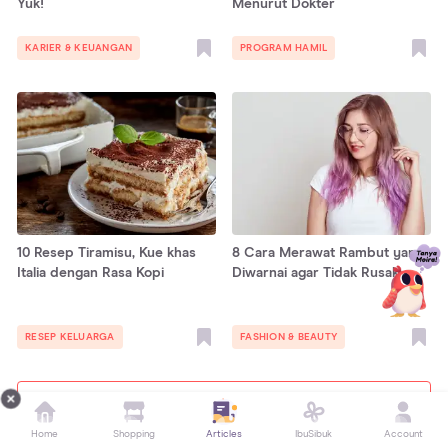
Yuk!
Menurut Dokter
KARIER & KEUANGAN
PROGRAM HAMIL
10 Resep Tiramisu, Kue khas
8 Cara Merawat Rambut yang
Italia dengan Rasa Kopi
Diwarnai agar Tidak Rusak
RESEP KELUARGA
FASHION & BEAUTY
Tampilkan lebih banyak
Home
Shopping
Articles
IbuSibuk
Account