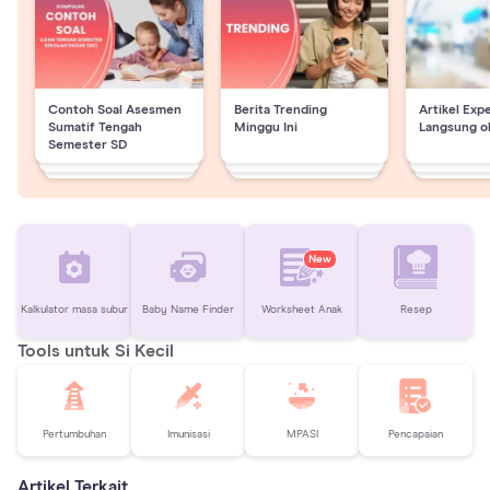
Contoh Soal Asesmen
Berita Trending
Artikel Exp
Sumatif Tengah
Minggu Ini
Langsung o
Semester SD
New
Kalkulator masa subur
Baby Name Finder
Worksheet Anak
Resep
Tools untuk Si Kecil
Pertumbuhan
Imunisasi
MPASI
Pencapaian
Artikel Terkait