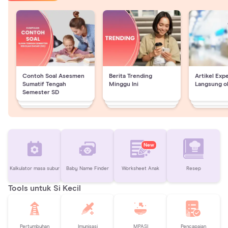
Contoh Soal Asesmen
Berita Trending
Artikel Exp
Sumatif Tengah
Minggu Ini
Langsung o
Semester SD
New
Kalkulator masa subur
Baby Name Finder
Worksheet Anak
Resep
Tools untuk Si Kecil
Pertumbuhan
Imunisasi
MPASI
Pencapaian