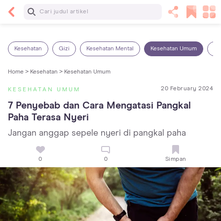
Baca Selanjutnya
Panas Dalam pada Anak: Gejala, Penyebab dan
Cara Mengatasinya!
Kesehatan
Gizi
Kesehatan Mental
Kesehatan Umum
Ob
Home >
Kesehatan >
Kesehatan Umum
20 February 2024
KESEHATAN UMUM
7 Penyebab dan Cara Mengatasi Pangkal 
Paha Terasa Nyeri
Jangan anggap sepele nyeri di pangkal paha
0
0
Simpan