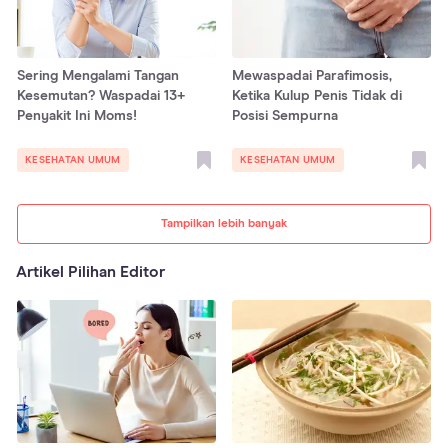
Sering Mengalami Tangan
Mewaspadai Parafimosis,
Kesemutan? Waspadai 13+
Ketika Kulup Penis Tidak di
Penyakit Ini Moms!
Posisi Sempurna
KESEHATAN UMUM
KESEHATAN UMUM
Tampilkan lebih banyak
Artikel Pilihan Editor