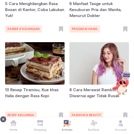
5 Cara Menghilangkan Rasa
6 Manfaat Taoge untuk
Bosan di Kantor, Coba Lakukan
Kesuburan Pria dan Wanita,
Yuk!
Menurut Dokter
KARIER & KEUANGAN
PROGRAM HAMIL
10 Resep Tiramisu, Kue khas
8 Cara Merawat Rambut yang
Italia dengan Rasa Kopi
Diwarnai agar Tidak Rusak
RESEP KELUARGA
FASHION & BEAUTY
Home
Shopping
Articles
IbuSibuk
Account