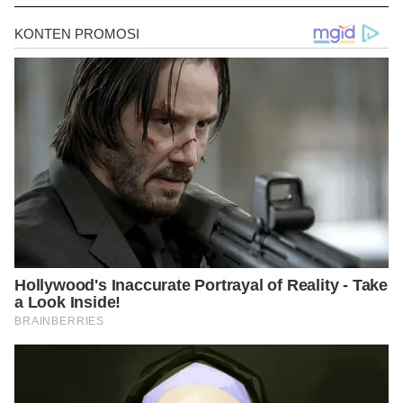
care/symptoms-and-conditions/groin-swelling
https://bmjopensem.bmj.com/content/5/1/e000
507