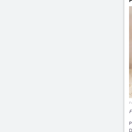
P
Fo
F
P
D