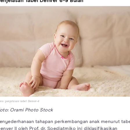
enjelasan Tabel Denver 6-9 Bulan
to: penjelasan tabel Denver-4
oto: Orami Photo Stock
enyederhanaan tahapan perkembangan anak menurut tabe
enver II oleh Prof. dr. Soedjatmiko ini diklasifikasikan