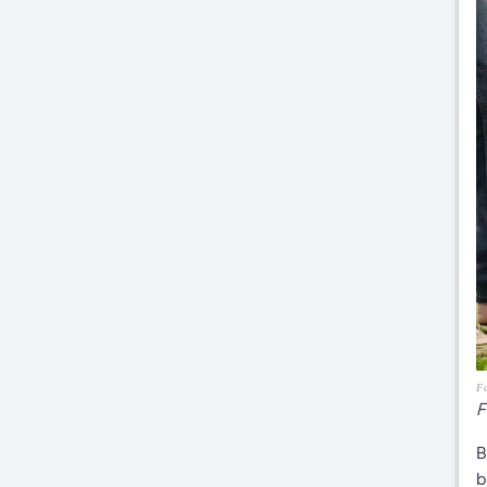
Fo
F
B
b