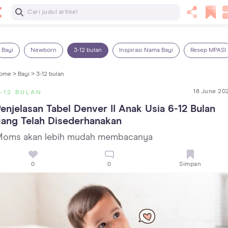
Baca Selanjutnya
Kebutuhan Cairan Anak yang Harus Dipenuhi Sesuai
Usianya
Bayi
Newborn
3-12 bulan
Inspirasi Nama Bayi
Resep MPASI
ome >
Bayi >
3-12 bulan
18 June 20
-12 BULAN
enjelasan Tabel Denver II Anak Usia 6-12 Bulan 
ang Telah Disederhanakan
oms akan lebih mudah membacanya
0
0
Simpan