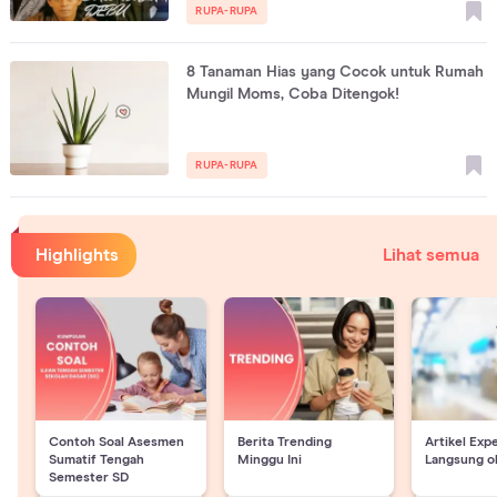
RUPA-RUPA
8 Tanaman Hias yang Cocok untuk Rumah
Mungil Moms, Coba Ditengok!
RUPA-RUPA
Highlights
Lihat semua
Contoh Soal Asesmen
Berita Trending
Artikel Exp
Sumatif Tengah
Minggu Ini
Langsung o
Semester SD