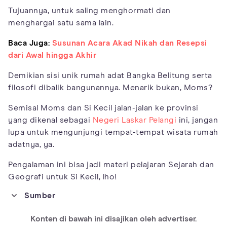
Tujuannya, untuk saling menghormati dan
menghargai satu sama lain.
Baca Juga:
Susunan Acara Akad Nikah dan Resepsi
dari Awal hingga Akhir
Demikian sisi unik rumah adat Bangka Belitung serta
filosofi dibalik bangunannya. Menarik bukan, Moms?
Semisal Moms dan Si Kecil jalan-jalan ke provinsi
yang dikenal sebagai
Negeri Laskar Pelangi
ini, jangan
lupa untuk mengunjungi tempat-tempat wisata rumah
adatnya, ya.
Pengalaman ini bisa jadi materi pelajaran Sejarah dan
Geografi untuk Si Kecil, lho!
Sumber
https://indonesiakaya.com/pustaka-indonesia/rumah-adat-
belitung-kebanggaan-masyarakat-negeri-laskar-pelangi/
Konten di bawah ini disajikan oleh advertiser.