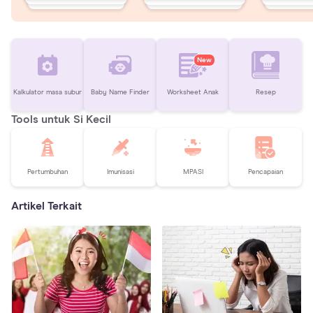
New
Kalkulator masa subur
Baby Name Finder
Worksheet Anak
Resep
Tools untuk Si Kecil
Pertumbuhan
Imunisasi
MPASI
Pencapaian
Artikel Terkait