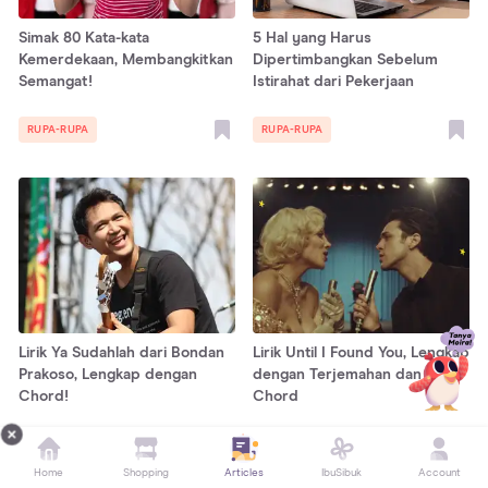
Simak 80 Kata-kata
5 Hal yang Harus
Kemerdekaan, Membangkitkan
Dipertimbangkan Sebelum
Semangat!
Istirahat dari Pekerjaan
RUPA-RUPA
RUPA-RUPA
Lirik Ya Sudahlah dari Bondan
Lirik Until I Found You, Lengkap
Prakoso, Lengkap dengan
dengan Terjemahan dan
Chord!
Chord
RUPA-RUPA
RUPA-RUPA
Home
Shopping
Articles
IbuSibuk
Account