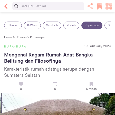
Baca Selanjutnya
Sariawan pada Anak: Penyebab, Cara Mengatasi
dan Mencegahnya
Hiburan
K-Wave
Selebriti
Zodiak
Rupa-rupa
Shop
Home >
Hiburan >
Rupa-rupa
10 February 2024
RUPA-RUPA
Mengenal Ragam Rumah Adat Bangka 
Belitung dan Filosofinya
Karakteristik rumah adatnya serupa dengan
Sumatera Selatan
0
0
Simpan