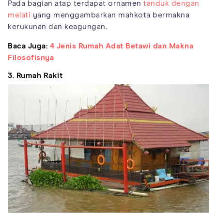
Pada bagian atap terdapat ornamen
tanduk dengan
melati
yang menggambarkan mahkota bermakna
kerukunan dan keagungan.
Baca Juga:
4 Jenis Rumah Adat Betawi dan Makna
Filosofisnya
3. Rumah Rakit