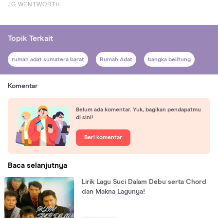
Topik Terkait
rumah adat sumatera barat
Rumah Adat
bangka belitung
Komentar
Belum ada komentar. Yuk, bagikan pendapatmu
di sini!
Beri komentar
Baca selanjutnya
Lirik Lagu Suci Dalam Debu serta Chord
dan Makna Lagunya!