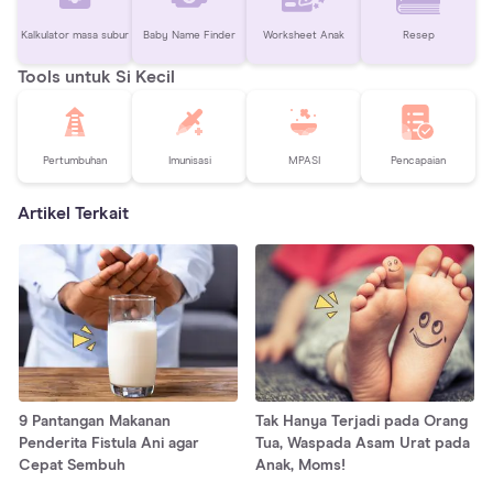
Kalkulator masa subur
Baby Name Finder
Worksheet Anak
Resep
Tools untuk Si Kecil
Pertumbuhan
Imunisasi
MPASI
Pencapaian
Artikel Terkait
9 Pantangan Makanan
Tak Hanya Terjadi pada Orang
Penderita Fistula Ani agar
Tua, Waspada Asam Urat pada
Cepat Sembuh
Anak, Moms!