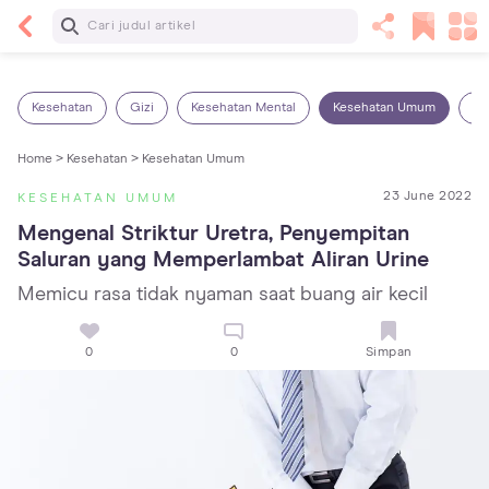
Baca Selanjutnya
Panas Dalam pada Anak: Gejala, Penyebab dan
Cara Mengatasinya!
Kesehatan
Gizi
Kesehatan Mental
Kesehatan Umum
Ob
Home >
Kesehatan >
Kesehatan Umum
23 June 2022
KESEHATAN UMUM
Mengenal Striktur Uretra, Penyempitan 
Saluran yang Memperlambat Aliran Urine
Memicu rasa tidak nyaman saat buang air kecil
0
0
Simpan