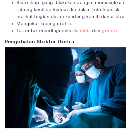
Sistoskopi yang dilakukan dengan memasukkan
tabung kecil berkamera ke dalam tubuh untuk
melihat bagian dalam kandung kemih dan uretra.
Mengukur lubang uretra.
Tes untuk mendiagnosis
klamidia
dan
gonore
.
Pengobatan Striktur Uretra