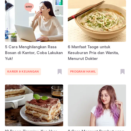
5 Cara Menghilangkan Rasa
6 Manfaat Taoge untuk
Bosan di Kantor, Coba Lakukan
Kesuburan Pria dan Wanita,
Yuk!
Menurut Dokter
KARIER & KEUANGAN
PROGRAM HAMIL