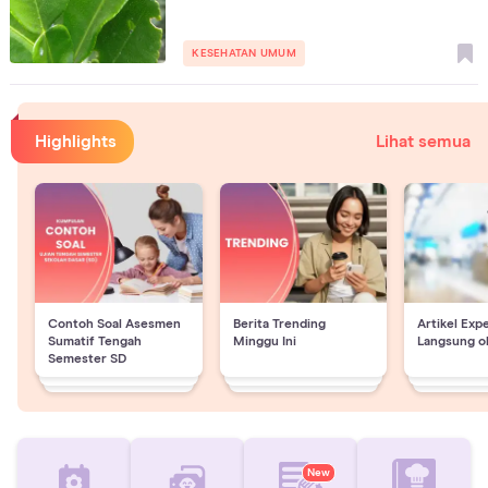
KESEHATAN UMUM
Highlights
Lihat semua
Contoh Soal Asesmen
Berita Trending
Artikel Exp
Sumatif Tengah
Minggu Ini
Langsung o
Semester SD
New