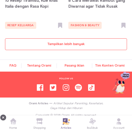
10 Resep Tiramisu, Kue khas
8 Cara Merawat Rambut yang
Italia dengan Rasa Kopi
Diwarnai agar Tidak Rusak
RESEP KELUARGA
FASHION & BEAUTY
Tampilkan lebih banyak
FAQ
Tentang Orami
Pasang iklan
Tim Konten Orami
FOLLOW US
Orami Articles —
Artikel Seputar Parenting, Kesehatan,
Gaya Hidup dan Hiburan
Copyright ©
2026
Orami. All rights reserved.
Home
Shopping
Articles
IbuSibuk
Account