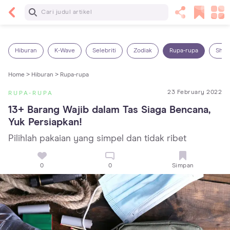
Baca Selanjutnya
7 Penyebab Sakit Tenggorokan pada Anak dan
Cara Mengatasinya
Hiburan
K-Wave
Selebriti
Zodiak
Rupa-rupa
Shop
Home >
Hiburan >
Rupa-rupa
23 February 2022
RUPA-RUPA
13+ Barang Wajib dalam Tas Siaga Bencana, 
Yuk Persiapkan!
Pilihlah pakaian yang simpel dan tidak ribet
0
0
Simpan