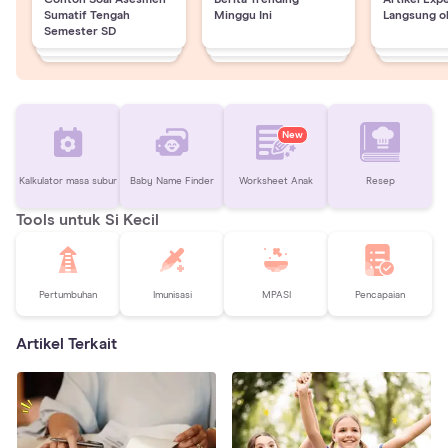
Sumatif Tengah
Minggu Ini
Langsung o
Semester SD
New
Kalkulator masa subur
Baby Name Finder
Worksheet Anak
Resep
Tools untuk Si Kecil
Pertumbuhan
Imunisasi
MPASI
Pencapaian
Artikel Terkait