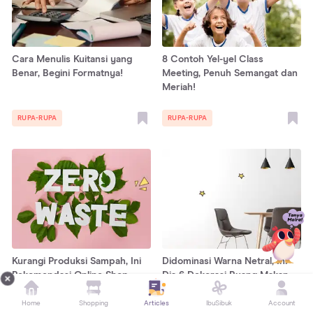
Cara Menulis Kuitansi yang
8 Contoh Yel-yel Class
Benar, Begini Formatnya!
Meeting, Penuh Semangat dan
Meriah!
RUPA-RUPA
RUPA-RUPA
Kurangi Produksi Sampah, Ini
Didominasi Warna Netral, Ini
Rekomendasi Online Shop
Dia 6 Dekorasi Ruang Makan
yang Jual Alat Makan Ramah
Minimalis
Lingkungan
Home
Shopping
Articles
IbuSibuk
Account