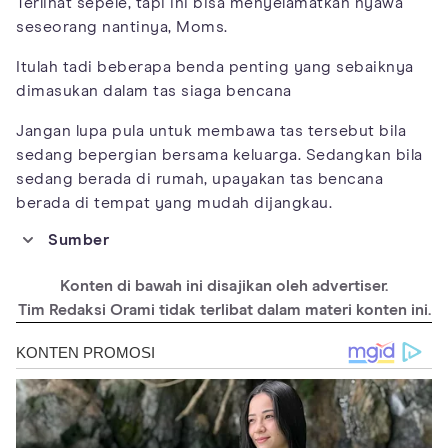
Terlihat sepele, tapi ini bisa menyelamatkan nyawa
seseorang nantinya, Moms.
Itulah tadi beberapa benda penting yang sebaiknya
dimasukan dalam tas siaga bencana
Jangan lupa pula untuk membawa tas tersebut bila
sedang bepergian bersama keluarga. Sedangkan bila
sedang berada di rumah, upayakan tas bencana
berada di tempat yang mudah dijangkau.
Sumber
https://www.redcross.org/get-help/how-to-prepare-for-
emergencies/survival-kit-supplies.html
Konten di bawah ini disajikan oleh advertiser.
https://itjen.kemdikbud.go.id/webnew/covid19/tas-siaga-
Tim Redaksi Orami tidak terlibat dalam materi konten ini.
bencana/
https://www2.gov.bc.ca/gov/content/safety/emergency-
management/preparedbc/build-an-emergency-kit-and-grab-
and-go-bag