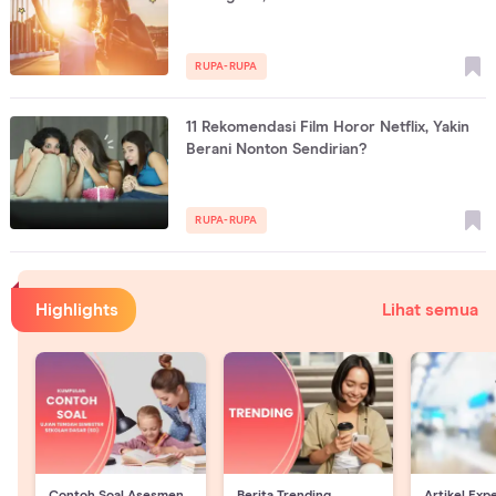
RUPA-RUPA
11 Rekomendasi Film Horor Netflix, Yakin
Berani Nonton Sendirian?
RUPA-RUPA
Highlights
Lihat semua
Contoh Soal Asesmen
Berita Trending
Artikel Exp