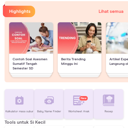
Highlights
Lihat semua
Contoh Soal Asesmen
Berita Trending
Artikel Exp
Sumatif Tengah
Minggu Ini
Langsung o
Semester SD
New
Kalkulator masa subur
Baby Name Finder
Worksheet Anak
Resep
Tools untuk Si Kecil