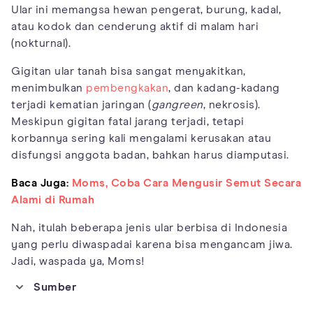
Ular ini memangsa hewan pengerat, burung, kadal,
atau kodok dan cenderung aktif di malam hari
(nokturnal).
Gigitan ular tanah bisa sangat menyakitkan,
menimbulkan
pembengkakan
, dan kadang-kadang
terjadi kematian jaringan (
gangreen
, nekrosis).
Meskipun gigitan fatal jarang terjadi, tetapi
korbannya sering kali mengalami kerusakan atau
disfungsi anggota badan, bahkan harus diamputasi.
Baca Juga:
Moms, Coba Cara Mengusir Semut Secara
Alami di Rumah
Nah, itulah beberapa jenis ular berbisa di Indonesia
yang perlu diwaspadai karena bisa mengancam jiwa.
Jadi, waspada ya, Moms!
Sumber
https://www.journeyingtheglobe.com/snakes-in-bali/