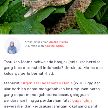
Artikel ditulis oleh
Amelia Riskita
Disunting oleh
Adeline Wahyu
Tahu kah Moms bahwa ada banyak jenis ular berbisa
yang bisa ditemui di Indonesia? Untuk itu, Moms dan
keluarga perlu berhati-hati.
Menurut
Organisasi Kesehatan Dunia
(WHO), gigitan
ular berbisa dapat menyebabkan kelumpuhan parah
yang dapat mencegah pernapasan, gangguan
perdarahan hingga perdarahan fatal,
gagal ginjal
ireversibel dan kerusakan jaringan lokal yang parah