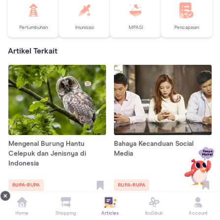
Pertumbuhan
Imunisasi
MPASI
Pencapaian
Artikel Terkait
Mengenal Burung Hantu
Bahaya Kecanduan Social
Celepuk dan Jenisnya di
Media
Indonesia
RUPA-RUPA
RUPA-RUPA
Home
Shopping
Articles
IbuSibuk
Account