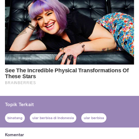
Topik Terkait
binatang
ular berbisa di Indonesia
ular berbisa
Komentar