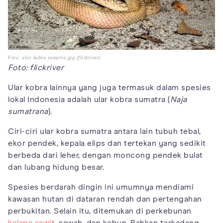
Foto: ular kobra sumatra.jpg (flickriver)
Foto: flickriver
Ular kobra lainnya yang juga termasuk dalam spesies
lokal Indonesia adalah ular kobra sumatra (
Naja
sumatrana
).
Ciri-ciri ular kobra sumatra antara lain tubuh tebal,
ekor pendek, kepala elips dan tertekan yang sedikit
berbeda dari leher, dengan moncong pendek bulat
dan lubang hidung besar.
Spesies berdarah dingin ini umumnya mendiami
kawasan hutan di dataran rendah dan pertengahan
perbukitan. Selain itu, ditemukan di perkebunan
kelapa sawit
, sawah, dan kebun. Bahkan terkadang,