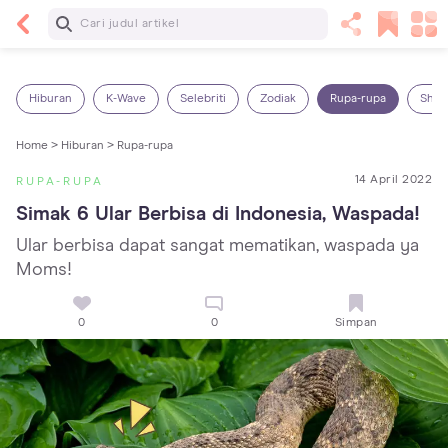
Baca Selanjutnya
14 Rekomendasi Camilan Sehat untuk Anak, Enak
dan Bergizi!
Hiburan
K-Wave
Selebriti
Zodiak
Rupa-rupa
Shop
Home >
Hiburan >
Rupa-rupa
14 April 2022
RUPA-RUPA
Simak 6 Ular Berbisa di Indonesia, Waspada!
Ular berbisa dapat sangat mematikan, waspada ya
Moms!
0
0
Simpan