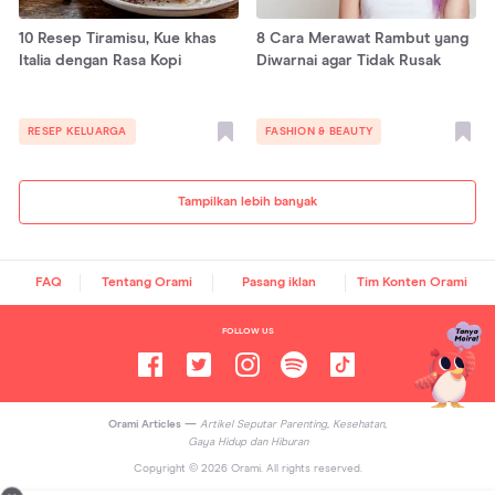
10 Resep Tiramisu, Kue khas
8 Cara Merawat Rambut yang
Italia dengan Rasa Kopi
Diwarnai agar Tidak Rusak
RESEP KELUARGA
FASHION & BEAUTY
Tampilkan lebih banyak
FAQ
Tentang Orami
Pasang iklan
Tim Konten Orami
FOLLOW US
Orami Articles —
Artikel Seputar Parenting, Kesehatan,
Gaya Hidup dan Hiburan
Copyright ©
2026
Orami. All rights reserved.