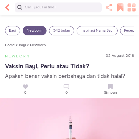
Baca Selanjutnya
7 Penyebab Sakit Tenggorokan pada Anak dan
Cara Mengatasinya
Bayi
Newborn
3-12 bulan
Inspirasi Nama Bayi
Resep M
Home >
Bayi >
Newborn
02 August 2018
NEWBORN
Vaksin Bayi, Perlu atau Tidak?
Apakah benar vaksin berbahaya dan tidak halal?
0
0
Simpan