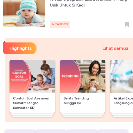
Unik Untuk Si Kecil
NEWBORN
Highlights
Lihat semua
Contoh Soal Asesmen
Berita Trending
Artikel Exp
Sumatif Tengah
Minggu Ini
Langsung o
Semester SD