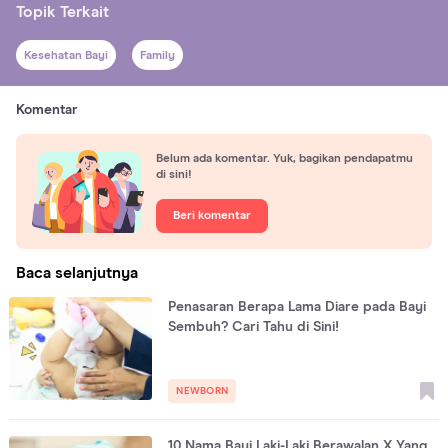
Topik Terkait
Kesehatan Bayi
Family
Komentar
Belum ada komentar. Yuk, bagikan pendapatmu
di sini!
Beri komentar
Baca selanjutnya
Penasaran Berapa Lama Diare pada Bayi
Sembuh? Cari Tahu di Sini!
NEWBORN
10 Nama Bayi Laki-Laki Berawalan X Yang