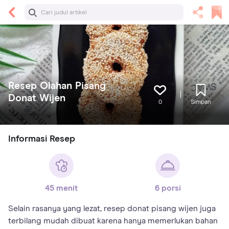
Resep Olahan Pisang
Donat Wijen
0
Simpan
Informasi Resep
45 menit
6 porsi
Selain rasanya yang lezat, resep donat pisang wijen juga
terbilang mudah dibuat karena hanya memerlukan bahan