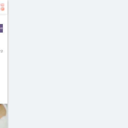
batan
Olahraga & Kebugaran
Rekomendasi Dokter
22