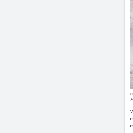
Fo
F
V
m
m