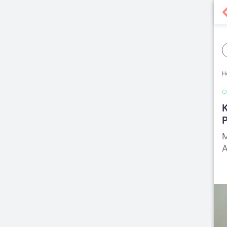
H
K
M
A