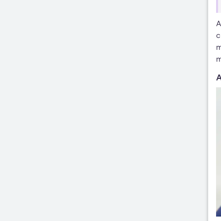
A
c
m
m
A