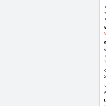
B
m
l
B
M
K
A
n
m
K
S
N
g
1