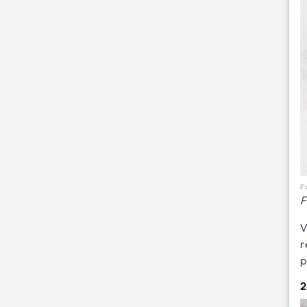
Fo
F
V
r
p
2