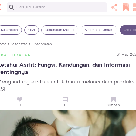
Baca Selanjutnya
13 Rekomendasi RSGM dan Klinik Gigi di Jakarta yang
Terbaik dan Terpercaya
Kesehatan
Gizi
Kesehatan Mental
Kesehatan Umum
Obat-o
ome >
Kesehatan >
Obat-obatan
31 May 20
OBAT-OBATAN
etahui Asifit: Fungsi, Kandungan, dan Informasi 
Pentingnya
engandung ekstrak untuk bantu melancarkan produksi
SI
0
0
Simpan