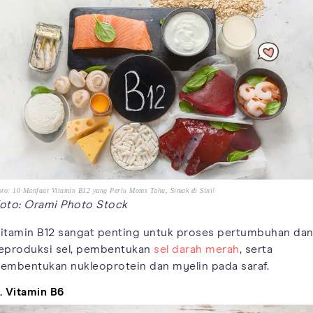
to: 10 Manfaat Vitamin B12 yang Perlu Moms Tahu, Simak di Sini!
oto: Orami Photo Stock
itamin B12 sangat penting untuk proses pertumbuhan da
eproduksi sel, pembentukan
sel darah merah
, serta
embentukan nukleoprotein dan myelin pada saraf.
. Vitamin B6