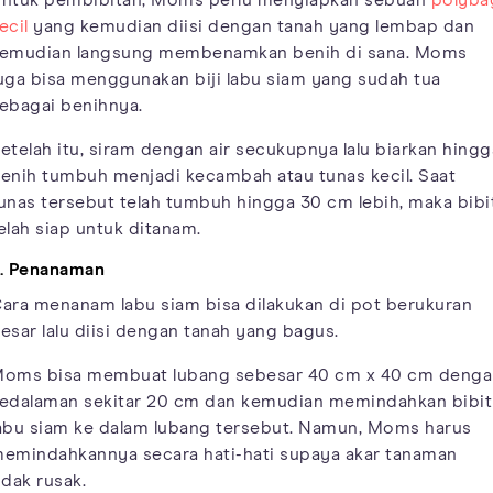
ntuk pembibitan, Moms perlu menyiapkan sebuah
polyba
ecil
yang kemudian diisi dengan tanah yang lembap dan
emudian langsung membenamkan benih di sana. Moms
uga bisa menggunakan biji labu siam yang sudah tua
ebagai benihnya.
etelah itu, siram dengan air secukupnya lalu biarkan hingg
enih tumbuh menjadi kecambah atau tunas kecil. Saat
unas tersebut telah tumbuh hingga 30 cm lebih, maka bibi
elah siap untuk ditanam.
. Penanaman
ara menanam labu siam bisa dilakukan di pot berukuran
esar lalu diisi dengan tanah yang bagus.
oms bisa membuat lubang sebesar 40 cm x 40 cm denga
edalaman sekitar 20 cm dan kemudian memindahkan bibit
abu siam ke dalam lubang tersebut. Namun, Moms harus
emindahkannya secara hati-hati supaya akar tanaman
idak rusak.