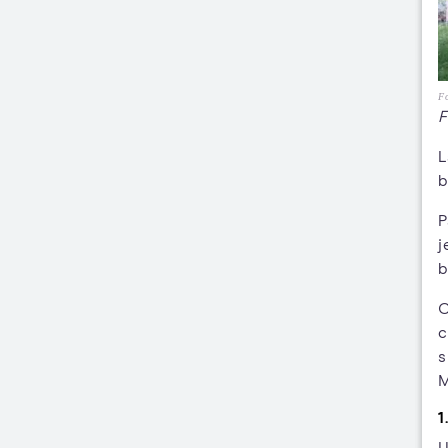
F
F
L
b
P
j
b
C
c
s
M
1