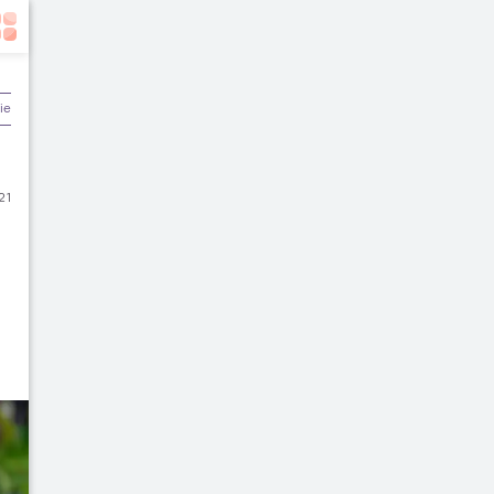
ier & Keuangan
21