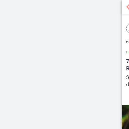
H
H
S
d