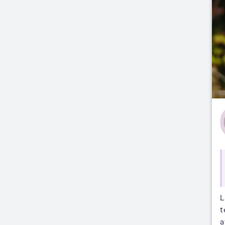
L
t
a