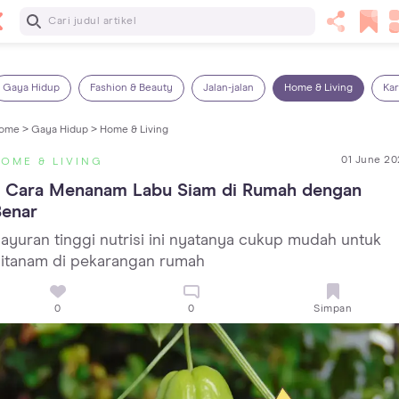
Baca Selanjutnya
13 Rekomendasi RSGM dan Klinik Gigi di Jakarta yang
Terbaik dan Terpercaya
Gaya Hidup
Fashion & Beauty
Jalan-jalan
Home & Living
Kar
ome >
Gaya Hidup >
Home & Living
01 June 20
OME & LIVING
7 Cara Menanam Labu Siam di Rumah dengan 
Benar
ayuran tinggi nutrisi ini nyatanya cukup mudah untuk
itanam di pekarangan rumah
0
0
Simpan