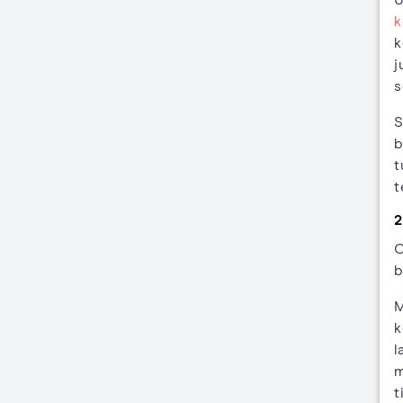
U
k
k
j
s
S
b
t
t
2
C
b
M
k
l
m
t