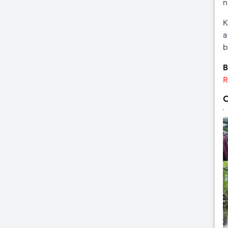
n
K
a
b
B
R