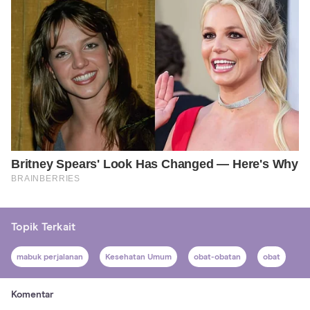
Topik Terkait
mabuk perjalanan
Kesehatan Umum
obat-obatan
obat
Komentar