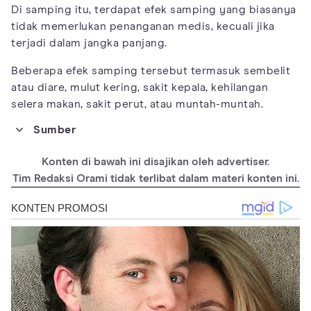
Di samping itu, terdapat efek samping yang biasanya
tidak memerlukan penanganan medis, kecuali jika
terjadi dalam jangka panjang.
Beberapa efek samping tersebut termasuk sembelit
atau diare, mulut kering, sakit kepala, kehilangan
selera makan, sakit perut, atau muntah-muntah.
Sumber
https://medlineplus.gov/druginfo/meds/a60704
Konten di bawah ini disajikan oleh advertiser.
6.html
Tim Redaksi Orami tidak terlibat dalam materi konten ini.
https://my.clevelandclinic.org/health/drugs/1825
6-dimenhydrinate-oral-tablets
https://www.drugs.com/mtm/dimenhydrinate.ht
ml