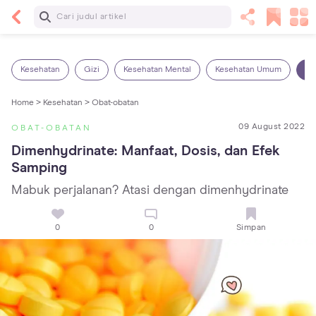
Baca Selanjutnya
Panas Dalam pada Anak: Gejala, Penyebab dan
Cara Mengatasinya!
Kesehatan
Gizi
Kesehatan Mental
Kesehatan Umum
Ob
Home >
Kesehatan >
Obat-obatan
09 August 2022
OBAT-OBATAN
Dimenhydrinate: Manfaat, Dosis, dan Efek 
Samping
Mabuk perjalanan? Atasi dengan dimenhydrinate
0
0
Simpan