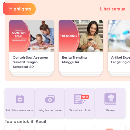
Highlights
Lihat semua
Contoh Soal Asesmen
Berita Trending
Artikel Exp
Sumatif Tengah
Minggu Ini
Langsung o
Semester SD
New
Kalkulator masa subur
Baby Name Finder
Worksheet Anak
Resep
Tools untuk Si Kecil