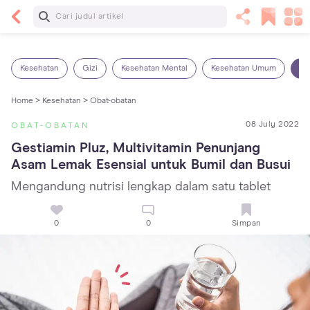
Baca Selanjutnya
Sariawan pada Anak: Penyebab, Cara Mengatasi
dan Mencegahnya
Kesehatan
Gizi
Kesehatan Mental
Kesehatan Umum
Ob
Home >
Kesehatan >
Obat-obatan
08 July 2022
OBAT-OBATAN
Gestiamin Pluz, Multivitamin Penunjang 
Asam Lemak Esensial untuk Bumil dan Busui
Mengandung nutrisi lengkap dalam satu tablet
0
0
Simpan