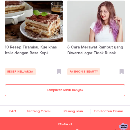
10 Resep Tiramisu, Kue khas
8 Cara Merawat Rambut yang
Italia dengan Rasa Kopi
Diwarnai agar Tidak Rusak
RESEP KELUARGA
FASHION & BEAUTY
Tampilkan lebih banyak
FAQ
Tentang Orami
Pasang iklan
Tim Konten Orami
FOLLOW US