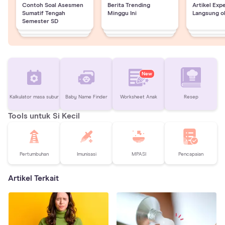
Contoh Soal Asesmen
Berita Trending
Artikel Exp
Sumatif Tengah
Minggu Ini
Langsung o
Semester SD
New
Kalkulator masa subur
Baby Name Finder
Worksheet Anak
Resep
Tools untuk Si Kecil
Pertumbuhan
Imunisasi
MPASI
Pencapaian
Artikel Terkait