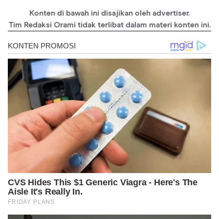
https://www.healthline.com/health/pregnancy/prenatal-
vitamins-side-effects#treatment
Konten di bawah ini disajikan oleh advertiser.
https://www.ndrugs.com/?s=gestiamin-pluz&t=pregnancy
Tim Redaksi Orami tidak terlibat dalam materi konten ini.