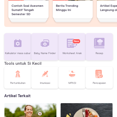
Contoh Soal Asesmen
Berita Trending
Artikel Exp
Sumatif Tengah
Minggu Ini
Langsung o
Semester SD
New
Kalkulator masa subur
Baby Name Finder
Worksheet Anak
Resep
Tools untuk Si Kecil
Pertumbuhan
Imunisasi
MPASI
Pencapaian
Artikel Terkait