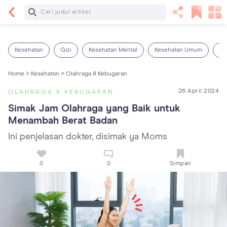
Baca Selanjutnya
14 Rekomendasi Camilan Sehat untuk Anak, Enak
dan Bergizi!
Kesehatan
Gizi
Kesehatan Mental
Kesehatan Umum
Ob
Home >
Kesehatan >
Olahraga & Kebugaran
26 April 2024
OLAHRAGA & KEBUGARAN
Simak Jam Olahraga yang Baik untuk 
Menambah Berat Badan
Ini penjelasan dokter, disimak ya Moms
0
0
Simpan