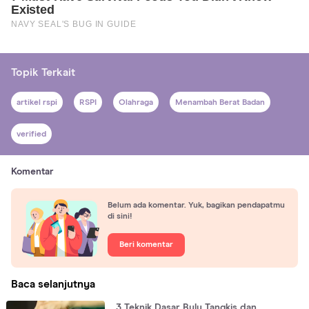
Topik Terkait
artikel rspi
RSPI
Olahraga
Menambah Berat Badan
verified
Komentar
Belum ada komentar. Yuk, bagikan pendapatmu
di sini!
Beri komentar
Baca selanjutnya
3 Teknik Dasar Bulu Tangkis dan