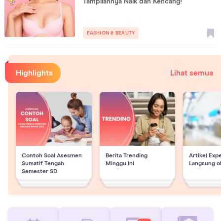
Tampilannya Naik dan Kencang!
FASHION & BEAUTY
Highlights
Lihat semua
Contoh Soal Asesmen
Berita Trending
Artikel Exp
Sumatif Tengah
Minggu Ini
Langsung o
Semester SD