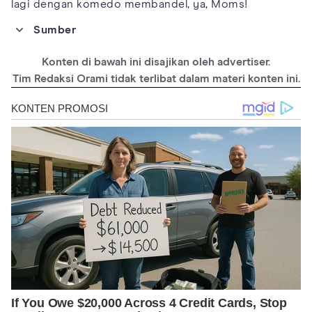
lagi dengan komedo membandel, ya, Moms!
Sumber
https://www.everydayhealth.com/acne/bad-skin-habits.aspx
Konten di bawah ini disajikan oleh advertiser.
https://www.aad.org/public/diseases/acne/diy/types-breakouts
Tim Redaksi Orami tidak terlibat dalam materi konten ini.
https://www.byrdie.com/how-to-get-rid-of-blackheads-on-
cheeks-4686910