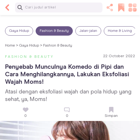
Baca Selanjutnya
5 Manfaat Bermain Masak-Masakan untuk Anak,
Yuk Latih Kreativitas Si Kecil!
Gaya Hidup
Fashion & Beauty
Jalan-jalan
Home & Living
Home >
Gaya Hidup >
Fashion & Beauty
22 October 2022
FASHION & BEAUTY
Penyebab Munculnya Komedo di Pipi dan 
Cara Menghilangkannya, Lakukan Eksfoliasi 
Wajah Moms!
Atasi dengan eksfoliasi wajah dan pola hidup yang
sehat, ya, Moms!
0
0
Simpan