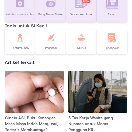
New
Kalkulator masa subur
Baby Name Finder
Worksheet Anak
Resep
Tools untuk Si Kecil
Pertumbuhan
Imunisasi
MPASI
Pencapaian
Artikel Terkait
Cincin ASI, Bukti Kenangan
5 Tas Kerja Wanita yang
Masa-Masa Indah Menyusui,
Nyaman untuk Moms
Tertarik Membuatnya?
Pengguna KRL