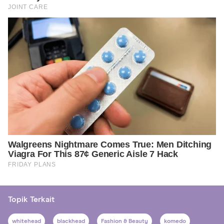
Topik Terkait
whitehead
blackhead
Fashion & Beauty
komedo