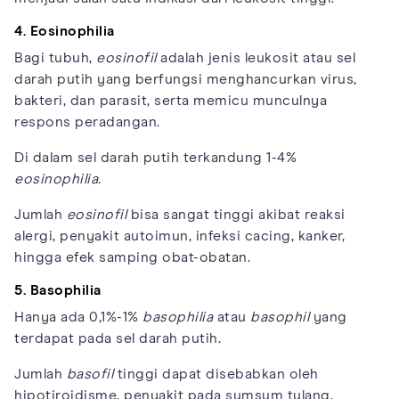
4. Eosinophilia
Bagi tubuh,
eosinofil
adalah jenis leukosit atau sel
darah putih yang berfungsi menghancurkan virus,
bakteri, dan parasit, serta memicu munculnya
respons peradangan.
Di dalam sel darah putih terkandung 1-4%
eosinophilia.
Jumlah
eosinofil
bisa sangat tinggi akibat reaksi
alergi, penyakit autoimun, infeksi cacing, kanker,
hingga efek samping obat-obatan.
5. Basophilia
Hanya ada 0,1%-1%
basophilia
atau
basophil
yang
terdapat pada sel darah putih.
Jumlah
basofil
tinggi dapat disebabkan oleh
hipotiroidisme, penyakit pada sumsum tulang,