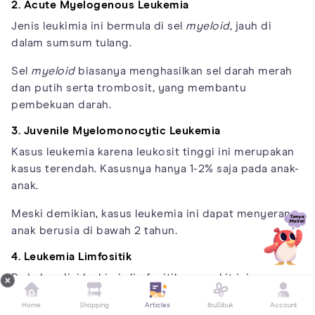
2. Acute Myelogenous Leukemia
Jenis leukimia ini bermula di sel
myeloid
, jauh di
dalam sumsum tulang.
Sel
myeloid
biasanya menghasilkan sel darah merah
dan putih serta trombosit, yang membantu
pembekuan darah.
3. Juvenile Myelomonocytic Leukemia
Kasus leukemia karena leukosit tinggi ini merupakan
kasus terendah. Kasusnya hanya 1-2% saja pada anak-
anak.
Meski demikian, kasus leukemia ini dapat menyerang
anak berusia di bawah 2 tahun.
4. Leukemia Limfositik
Pada kondisi leukimia limfositik, penyakit ini
mempengaruhi sel limfoid, yang membentuk jaringan
Home
Shopping
Articles
IbuSibuk
Account
getah bening sistem kekebalan di seluruh tubuh.