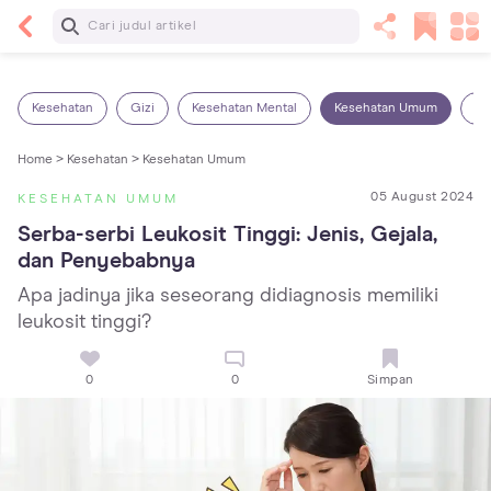
Baca Selanjutnya
14 Rekomendasi Camilan Sehat untuk Anak, Enak
dan Bergizi!
Kesehatan
Gizi
Kesehatan Mental
Kesehatan Umum
Ob
Home >
Kesehatan >
Kesehatan Umum
05 August 2024
KESEHATAN UMUM
Serba-serbi Leukosit Tinggi: Jenis, Gejala, 
dan Penyebabnya
Apa jadinya jika seseorang didiagnosis memiliki
leukosit tinggi?
0
0
Simpan