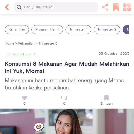
Baca Selanjutnya
13 Rekomendasi RSGM dan Klinik Gigi di Jakarta
yang Terbaik dan Terpercaya
Kehamilan
Program Hamil
Trimester 1
Trimester 2
Trim
Home >
Kehamilan >
Trimester 3
05 October 2023
TRIMESTER 3
Konsumsi 8 Makanan Agar Mudah Melahirkan 
Ini Yuk, Moms!
Makanan ini bantu menambah energi yang Moms
butuhkan ketika persalinan.
0
0
Simpan