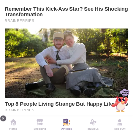
Home
Shopping
Articles
IbuSibuk
Account