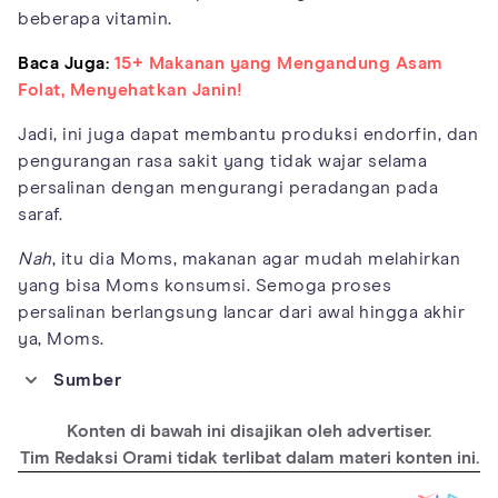
beberapa vitamin.
Baca Juga:
15+ Makanan yang Mengandung Asam
Folat, Menyehatkan Janin!
Jadi, ini juga dapat membantu produksi endorfin, dan
pengurangan rasa sakit yang tidak wajar selama
persalinan dengan mengurangi peradangan pada
saraf.
Nah
, itu dia Moms, makanan agar mudah melahirkan
yang bisa Moms konsumsi. Semoga proses
persalinan berlangsung lancar dari awal hingga akhir
ya, Moms.
Sumber
https://www.asahq.org/about-
Konten di bawah ini disajikan oleh advertiser.
asa/newsroom/news-releases/2015/11/eating-a-
Tim Redaksi Orami tidak terlibat dalam materi konten ini.
light-meal-during-labor