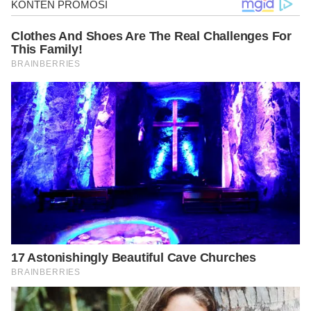
https://www.ncbi.nlm.nih.gov/pmc/articles/PMC
5637148/
https://www.ncbi.nlm.nih.gov/pmc/articles/PMC
2989696/
https://nutricia.com.au/aptamil/parents-
corner/becoming-mum/importance-
carbohydrates-
pregnancy/#:~:text=Carbohydrate%20foods%2
0provide%20essential%20fuel%20for%20both%
20you%20and%20your,the%20main%20source%
20of%20energy.