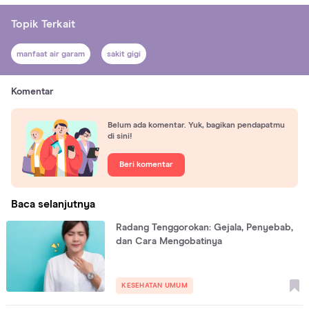
Topik Terkait
manfaat air garam
sakit gigi
Komentar
Belum ada komentar. Yuk, bagikan pendapatmu
di sini!
Beri komentar
Baca selanjutnya
Radang Tenggorokan: Gejala, Penyebab,
dan Cara Mengobatinya
KESEHATAN UMUM