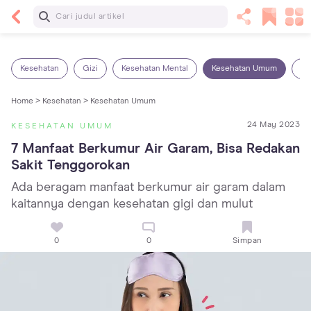
Baca Selanjutnya
Panas Dalam pada Anak: Gejala, Penyebab dan
Cara Mengatasinya!
Kesehatan
Gizi
Kesehatan Mental
Kesehatan Umum
Ob
Home >
Kesehatan >
Kesehatan Umum
24 May 2023
KESEHATAN UMUM
7 Manfaat Berkumur Air Garam, Bisa Redakan 
Sakit Tenggorokan
Ada beragam manfaat berkumur air garam dalam
kaitannya dengan kesehatan gigi dan mulut
0
0
Simpan