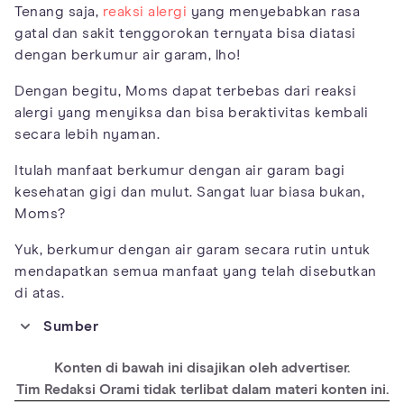
Tenang saja,
reaksi alergi
yang menyebabkan rasa
gatal dan sakit tenggorokan ternyata bisa diatasi
dengan berkumur air garam, lho!
Dengan begitu, Moms dapat terbebas dari reaksi
alergi yang menyiksa dan bisa beraktivitas kembali
secara lebih nyaman.
Itulah manfaat berkumur dengan air garam bagi
kesehatan gigi dan mulut. Sangat luar biasa bukan,
Moms?
Yuk, berkumur dengan air garam secara rutin untuk
mendapatkan semua manfaat yang telah disebutkan
di atas.
Sumber
https://www.healthline.com/health/salt-water-gargle#benefits
Konten di bawah ini disajikan oleh advertiser.
https://mospace.umsystem.edu/xmlui/bitstream/handle/10355/
10730/WhichTreatmentsPharyngitisPain.pdf?
Tim Redaksi Orami tidak terlibat dalam materi konten ini.
sequence=1&isAllowed=y