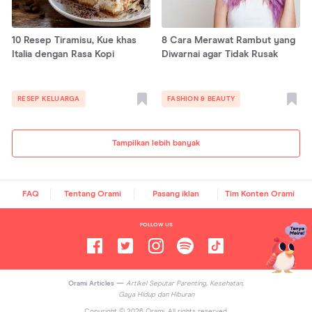
10 Resep Tiramisu, Kue khas
8 Cara Merawat Rambut yang
Italia dengan Rasa Kopi
Diwarnai agar Tidak Rusak
RESEP KELUARGA
FASHION & BEAUTY
Tampilkan lebih banyak
FAQ
Tentang Orami
Pasang iklan
Tim Konten Orami
FOLLOW US
Orami Articles —
Artikel Seputar Parenting, Kesehatan,
Gaya Hidup dan Hiburan
Copyright ©
2026
Orami. All rights reserved.