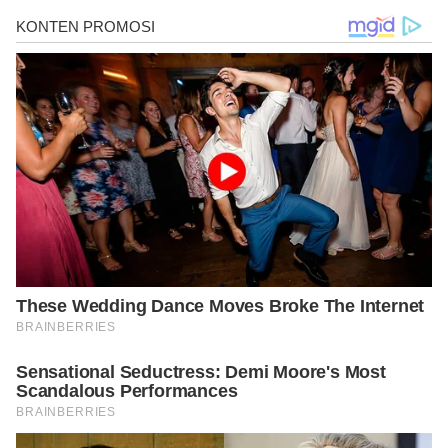
https://www.webmd.com/cold-and-flu/features/does-gargling-
wlth-salt-water-ease-a-sore-throat
https://bmchealthservres.biomedcentral.com/articles/10.1186/1
472-6963-8-258
https://www.ncbi.nlm.nih.gov/pmc/articles/PMC3793484/
https://www.nytimes.com/2010/09/28/health/28real.html?
ref=health
https://www.healthline.com/health/dental-and-oral-
health/home-remedies-for-toothache
https://journals.plos.org/plosone/article?
id=10.1371/journal.pone.0159843
https://www.ncbi.nlm.nih.gov/pmc/articles/PMC4250986/
https://www.jisppd.com/article.asp?issn=0970-
4388;year=2010;volume=28;issue=3;spage=138;epage=144;aulas
t=rupesh
https://www.wellandgood.com/gargling-salt-water/
https://www.huffingtonpost.ca/jason-tetro/gargling-salt-
water_b_11261924.html
https://www.stylecraze.com/articles/benefits-of-salt-water-
gargle/
https://www.verywellhealth.com/canker-sore-remedies-that-
actually-work-1058925