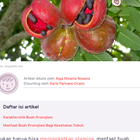
to:
kangdidik.com
Artikel ditulis oleh
Alya Nisania Nisania
Disunting oleh
Karla Farhana Orami
Daftar isi artikel
Karakteristik Buah Pronojiwo
Manfaat Buah Pronojiwo Bagi Kesehatan Tubuh
ukan hanya bisa
meningkatkan stamina
, manfaat buah