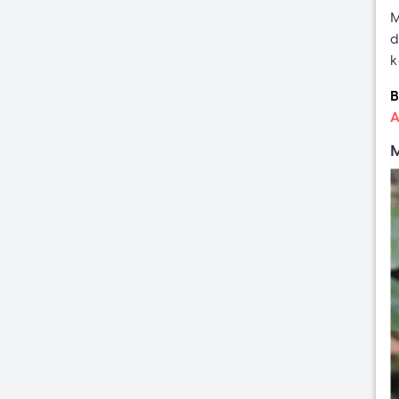
M
d
k
B
A
M