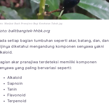
oto: Manfaat Buah Pronojiwo Bagi Kesehatan Tubuh.jpg
oto: balitbangtek-hhbk.org
ada setiap bagian tumbuhan seperti akar, batang, dan, dan
ijinya diketahui mengandung komponen senyawa yakni
lkaloid.
agian akar pranajiwa terdeteksi memiliki komponen
enyawa yang paling bervariasi seperti:
Alkaloid
Sapnoin
Tanin
Flavonoid
Terpenoid