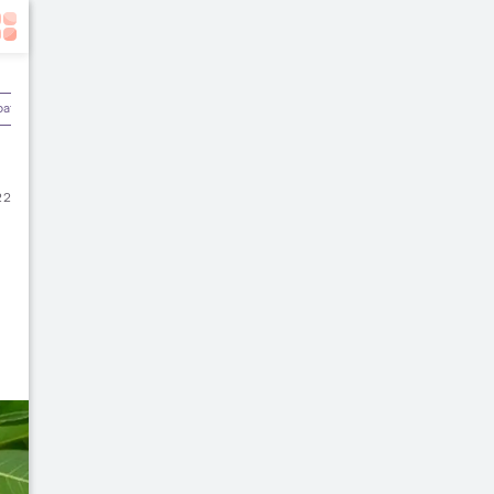
batan
Olahraga & Kebugaran
Rekomendasi Dokter
22