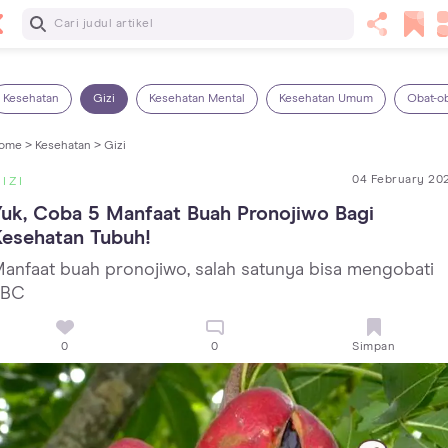
Baca Selanjutnya
Kebutuhan Cairan Anak yang Harus Dipenuhi Sesuai
Usianya
Kesehatan
Gizi
Kesehatan Mental
Kesehatan Umum
Obat-o
ome >
Kesehatan >
Gizi
04 February 20
IZI
uk, Coba 5 Manfaat Buah Pronojiwo Bagi 
Kesehatan Tubuh!
anfaat buah pronojiwo, salah satunya bisa mengobati
TBC
0
0
Simpan