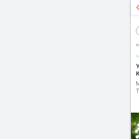
H
G
Y
M