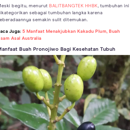
eski begitu, menurut
BALITBANGTEK HHBK
, tumbuhan ini
ikategorikan sebagai tumbuhan langka karena
eberadaannya semakin sulit ditemukan.
aca Juga:
5 Manfaat Menakjubkan Kakadu Plum, Buah
sam Asal Australia
anfaat Buah Pronojiwo Bagi Kesehatan Tubuh