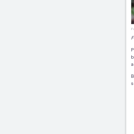
F
F
P
b
a
B
s