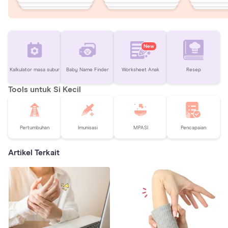
New
Kalkulator masa subur
Baby Name Finder
Worksheet Anak
Resep
Tools untuk Si Kecil
Pertumbuhan
Imunisasi
MPASI
Pencapaian
Artikel Terkait