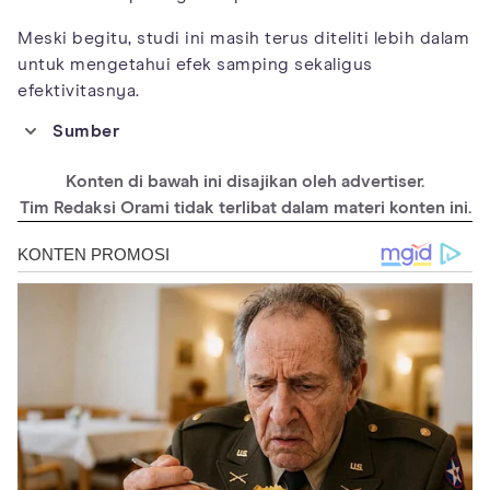
Meski begitu, studi ini masih terus diteliti lebih dalam
untuk mengetahui efek samping sekaligus
efektivitasnya.
Sumber
https://www.verywellhealth.com/fruit-and-vegetable-allergies-
symptoms-and-diagnosis-1323908
Konten di bawah ini disajikan oleh advertiser.
nyallergy.com/fruit-allergy/
Tim Redaksi Orami tidak terlibat dalam materi konten ini.
https://www.healthline.com/health/fruit-allergy#oral-allergy-
syndrome
Bucher, X., Pichler, W. J., Dahinden, C. A., & Helbling, A. (2004).
Effect of tree pollen specific, subcutaneous immunotherapy
on the oral allergy syndrome to Apple and hazelnut.
Allergy
59
(12), 1272-1276. doi:10.1111/j.1398-9995.2004.00626.x