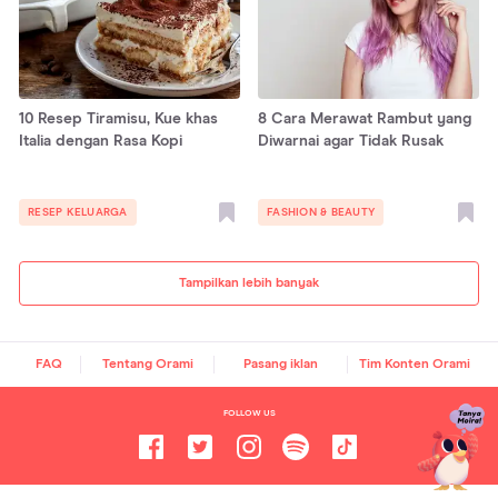
10 Resep Tiramisu, Kue khas
8 Cara Merawat Rambut yang
Italia dengan Rasa Kopi
Diwarnai agar Tidak Rusak
RESEP KELUARGA
FASHION & BEAUTY
Tampilkan lebih banyak
FAQ
Tentang Orami
Pasang iklan
Tim Konten Orami
FOLLOW US