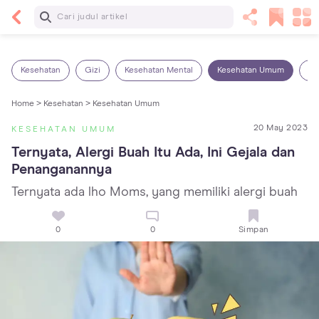
Baca Selanjutnya
Sariawan pada Anak: Penyebab, Cara Mengatasi
dan Mencegahnya
Kesehatan
Gizi
Kesehatan Mental
Kesehatan Umum
Ob
Home >
Kesehatan >
Kesehatan Umum
20 May 2023
KESEHATAN UMUM
Ternyata, Alergi Buah Itu Ada, Ini Gejala dan 
Penanganannya
Ternyata ada lho Moms, yang memiliki alergi buah
0
0
Simpan