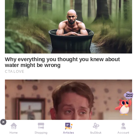
Home
Shopping
Articles
IbuSibuk
Account