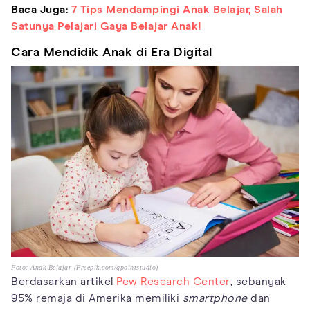
Baca Juga:
7 Tips Mendampingi Anak Belajar, Salah
Satunya Pelajari Gaya Belajar Anak!
Cara Mendidik Anak di Era Digital
Foto: Anak Belajar (Freepik.com/gpointstudio)
Berdasarkan artikel
Pew Research Center
,
sebanyak
95% remaja di Amerika memiliki
smartphone
dan