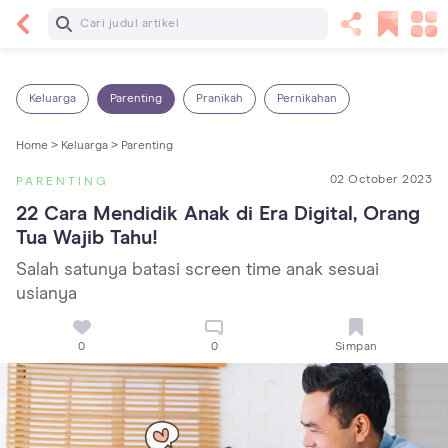
Baca Selanjutnya
Panas Dalam pada Anak: Gejala, Penyebab dan
Cara Mengatasinya!
Keluarga
Parenting
Pranikah
Pernikahan
Home >
Keluarga >
Parenting
02 October 2023
PARENTING
22 Cara Mendidik Anak di Era Digital, Orang 
Tua Wajib Tahu!
Salah satunya batasi screen time anak sesuai
usianya
0
0
Simpan