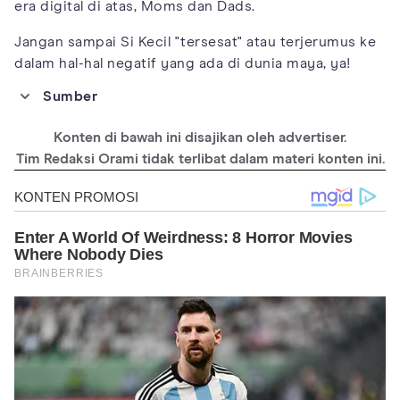
era digital di atas, Moms dan Dads.
Jangan sampai Si Kecil "tersesat" atau terjerumus ke
dalam hal-hal negatif yang ada di dunia maya, ya!
Sumber
https://ijponline.biomedcentral.com/articles/10.1186/s13052-
020-0776-x
Konten di bawah ini disajikan oleh advertiser.
https://www.pewresearch.org/internet/2018/05/31/teens-
Tim Redaksi Orami tidak terlibat dalam materi konten ini.
social-media-technology-2018/
https://www.oecd.org/education/education-in-the-digital-age-
1209166a-en.htm
https://www.unicef.org/media/48581/file/SOWC_2017_ENG.pdf
https://www.healthychildren.org/English/family-
life/Media/Pages/Tips-for-Parents-Digital-Age.aspx