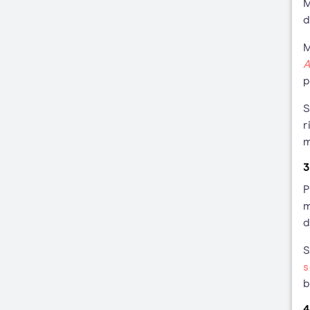
M
d
M
A
p
S
r
m
3
P
m
d
S
s
b
4