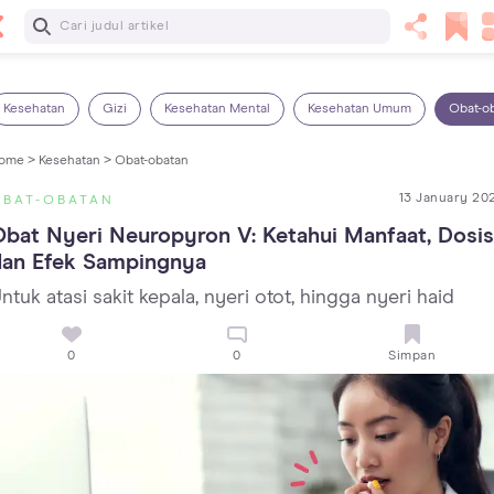
Baca Selanjutnya
Kebutuhan Cairan Anak yang Harus Dipenuhi Sesuai
Usianya
Kesehatan
Gizi
Kesehatan Mental
Kesehatan Umum
Obat-o
ome >
Kesehatan >
Obat-obatan
13 January 20
OBAT-OBATAN
bat Nyeri Neuropyron V: Ketahui Manfaat, Dosis,
dan Efek Sampingnya
ntuk atasi sakit kepala, nyeri otot, hingga nyeri haid
0
0
Simpan