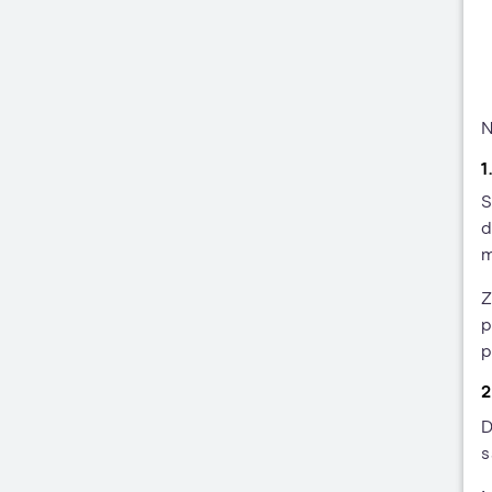
N
1
S
d
m
Z
p
p
2
D
s