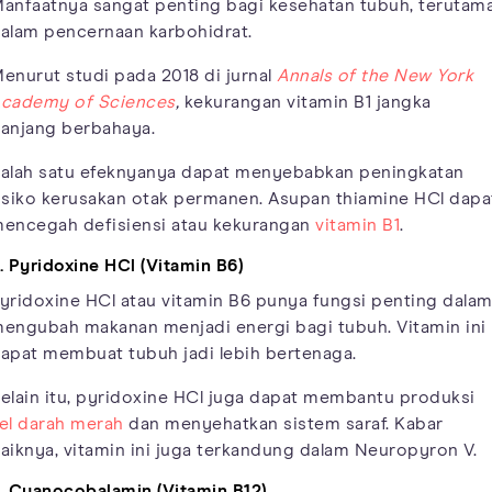
anfaatnya sangat penting bagi kesehatan tubuh, terutam
alam pencernaan karbohidrat.
enurut studi pada 2018 di jurnal
Annals of the New York
cademy of Sciences
,
kekurangan vitamin B1 jangka
anjang berbahaya.
alah satu efeknyanya dapat menyebabkan peningkatan
isiko kerusakan otak permanen. Asupan thiamine HCl dapa
encegah defisiensi atau kekurangan
vitamin B1
.
. Pyridoxine HCl (Vitamin B6)
yridoxine HCl atau vitamin B6 punya fungsi penting dala
engubah makanan menjadi energi bagi tubuh. Vitamin ini
apat membuat tubuh jadi lebih bertenaga.
elain itu, pyridoxine HCl juga dapat membantu produksi
el darah merah
dan menyehatkan sistem saraf. Kabar
aiknya, vitamin ini juga terkandung dalam Neuropyron V.
. Cyanocobalamin (Vitamin B12)