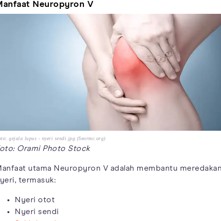
anfaat Neuropyron V
to: gejala lupus - nyeri sendi.jpg (Seormc.org)
oto: Orami Photo Stock
anfaat utama Neuropyron V adalah membantu meredaka
yeri, termasuk:
Nyeri otot
Nyeri sendi