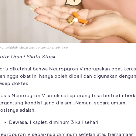
to: bolehkah minum obat dengan air dingin hero
oto: Orami Photo Stock
erlu diketahui bahwa Neuropyron V merupakan obat keras
ehingga obat ini hanya boleh dibeli dan digunakan denga
esep dokter.
osis Neuropyron V untuk setiap orang bisa berbeda-beda
ergantung kondisi yang dialami. Namun, secara umum,
osisnya adalah:
Dewasa: 1 kaplet, diminum 3 kali sehari
europyron V sebaiknya diminum setelah atau bersamaan