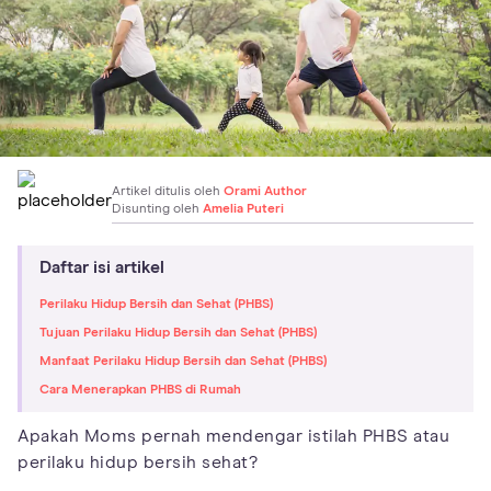
Artikel ditulis oleh
Orami Author
Disunting oleh
Amelia Puteri
Daftar isi artikel
Perilaku Hidup Bersih dan Sehat (PHBS)
Tujuan Perilaku Hidup Bersih dan Sehat (PHBS)
Manfaat Perilaku Hidup Bersih dan Sehat (PHBS)
Cara Menerapkan PHBS di Rumah
Apakah Moms pernah mendengar istilah PHBS atau
perilaku hidup bersih sehat?