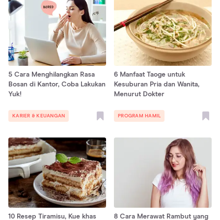
5 Cara Menghilangkan Rasa
6 Manfaat Taoge untuk
Bosan di Kantor, Coba Lakukan
Kesuburan Pria dan Wanita,
Yuk!
Menurut Dokter
KARIER & KEUANGAN
PROGRAM HAMIL
10 Resep Tiramisu, Kue khas
8 Cara Merawat Rambut yang