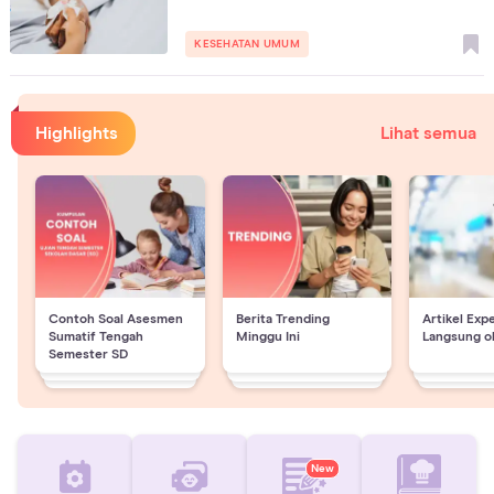
KESEHATAN UMUM
Highlights
Lihat semua
Contoh Soal Asesmen
Berita Trending
Artikel Exp
Sumatif Tengah
Minggu Ini
Langsung o
Semester SD
New