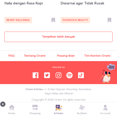
Italia dengan Rasa Kopi
Diwarnai agar Tidak Rusak
RESEP KELUARGA
FASHION & BEAUTY
Tampilkan lebih banyak
FAQ
Tentang Orami
Pasang iklan
Tim Konten Orami
FOLLOW US
Orami Articles —
Artikel Seputar Parenting, Kesehatan,
Gaya Hidup dan Hiburan
Copyright ©
2026
Orami. All rights reserved.
Home
Shopping
Articles
IbuSibuk
Account