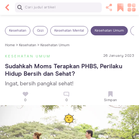
Baca Selanjutnya
7 Penyebab Sakit Tenggorokan pada Anak dan
Cara Mengatasinya
Kesehatan
Gizi
Kesehatan Mental
Kesehatan Umum
Ob
Home >
Kesehatan >
Kesehatan Umum
26 January 2023
KESEHATAN UMUM
Sudahkah Moms Terapkan PHBS, Perilaku 
Hidup Bersih dan Sehat?
Ingat, bersih pangkal sehat!
0
0
Simpan