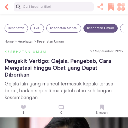
Baca Selanjutnya
Sariawan pada Anak: Penyebab, Cara Mengatasi
dan Mencegahnya
Kesehatan
Gizi
Kesehatan Mental
Kesehatan Umum
Ob
Home >
Kesehatan >
Kesehatan Umum
27 September 2022
KESEHATAN UMUM
Penyakit Vertigo: Gejala, Penyebab, Cara 
Mengatasi hingga Obat yang Dapat 
Diberikan
Gejala lain yang muncul termasuk kepala terasa
berat, badan seperti mau jatuh atau kehilangan
keseimbangan
1
0
Simpan