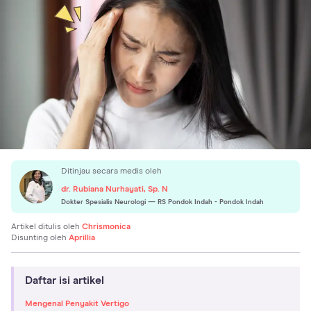
Ditinjau secara medis oleh
dr. Rubiana Nurhayati, Sp. N
Dokter Spesialis Neurologi
— RS Pondok Indah - Pondok Indah
Artikel ditulis oleh
Chrismonica
Disunting oleh
Aprillia
Daftar isi artikel
Mengenal Penyakit Vertigo