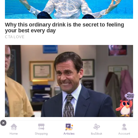
Home
Shopping
Articles
IbuSibuk
Account