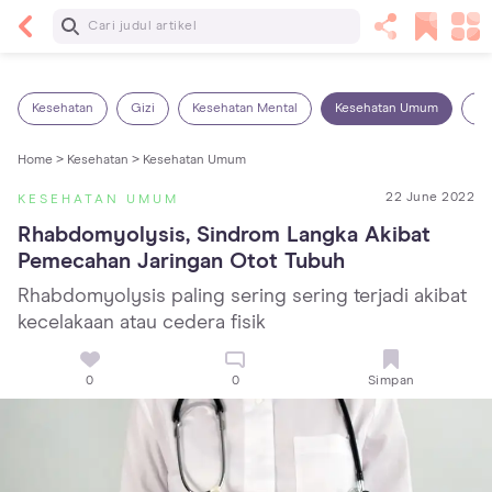
Baca Selanjutnya
14 Rekomendasi Camilan Sehat untuk Anak, Enak
dan Bergizi!
Kesehatan
Gizi
Kesehatan Mental
Kesehatan Umum
Ob
Home >
Kesehatan >
Kesehatan Umum
22 June 2022
KESEHATAN UMUM
Rhabdomyolysis, Sindrom Langka Akibat 
Pemecahan Jaringan Otot Tubuh
Rhabdomyolysis paling sering sering terjadi akibat
kecelakaan atau cedera fisik
0
0
Simpan