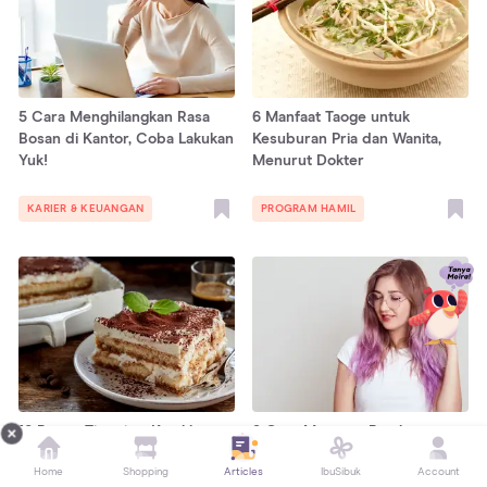
5 Cara Menghilangkan Rasa
6 Manfaat Taoge untuk
Bosan di Kantor, Coba Lakukan
Kesuburan Pria dan Wanita,
Yuk!
Menurut Dokter
KARIER & KEUANGAN
PROGRAM HAMIL
10 Resep Tiramisu, Kue khas
8 Cara Merawat Rambut yang
Italia dengan Rasa Kopi
Diwarnai agar Tidak Rusak
Home
Shopping
Articles
IbuSibuk
Account