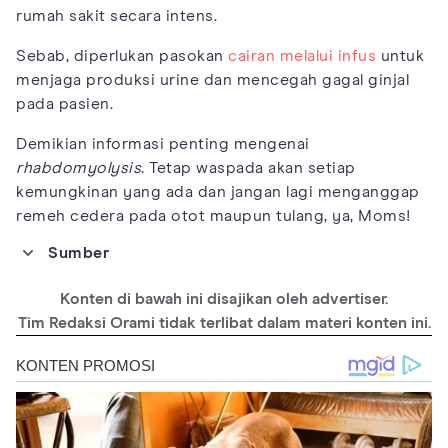
rumah sakit secara intens.
Sebab, diperlukan pasokan
cairan melalui infus
untuk
menjaga produksi urine dan mencegah gagal ginjal
pada pasien.
Demikian informasi penting mengenai
rhabdomyolysis
. Tetap waspada akan setiap
kemungkinan yang ada dan jangan lagi menganggap
remeh cedera pada otot maupun tulang, ya, Moms!
Sumber
https://medlineplus.gov/ency/article/000473.htm
Konten di bawah ini disajikan oleh advertiser.
https://www.ncbi.nlm.nih.gov/pmc/articles/PMC5853001/
Tim Redaksi Orami tidak terlibat dalam materi konten ini.
https://www.cdc.gov/niosh/topics/rhabdo/default.html#:~:text=
Rhabdomyolysis%20(often%20called%20rhabdo)%20is,perman
ent%20disability%20or%20even%20death.
https://my.clevelandclinic.org/health/diseases/21184-
rhabdomyolysis
https://www.webmd.com/a-to-z-guides/rhabdomyolysis-
symptoms-causes-treatments