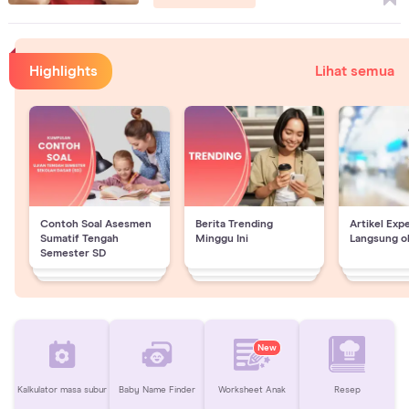
Highlights
Lihat semua
Contoh Soal Asesmen
Berita Trending
Artikel Exp
Sumatif Tengah
Minggu Ini
Langsung o
Semester SD
New
Kalkulator masa subur
Baby Name Finder
Worksheet Anak
Resep