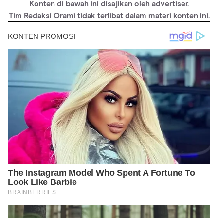
Konten di bawah ini disajikan oleh advertiser.
https://www.drugs.com/amphetamine.html#:~:text=Amphetamin
e%20is%20a%20central%20nervous,treat%20ADHD%20and%20
Tim Redaksi Orami tidak terlibat dalam materi konten ini.
also%20narcolepsy.
https://adf.org.au/drug-facts/amphetamines/
https://www.ncbi.nlm.nih.gov/pmc/articles/PMC3181580/