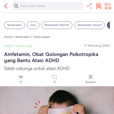
Baca Selanjutnya
Kebutuhan Cairan Anak yang Harus Dipenuhi
Sesuai Usianya
Kesehatan
Gizi
Kesehatan Mental
Kesehatan Umum
Ob
Home >
Kesehatan >
Obat-obatan
17 February 2022
OBAT-OBATAN
Amfetamin, Obat Golongan Psikotropika 
yang Bantu Atasi ADHD
Salah satunya untuk atasi ADHD
0
0
Simpan