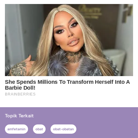
Topik Terkait
amfetamin
obat
obat-obatan