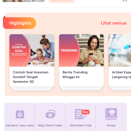
Highlights
Lihat semua
Contoh Soal Asesmen
Berita Trending
Artikel Exp
Sumatif Tengah
Minggu Ini
Langsung o
Semester SD
New
Kalkulator masa subur
Baby Name Finder
Worksheet Anak
Resep