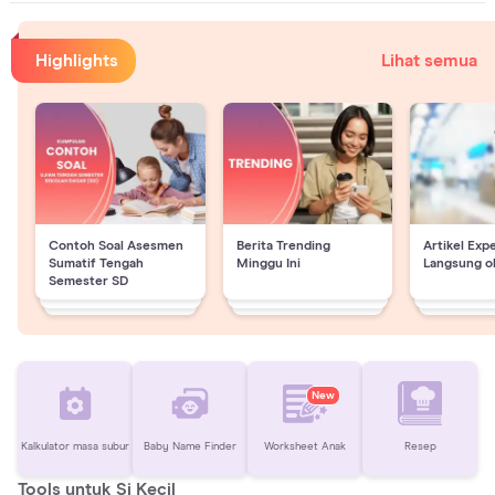
Highlights
Lihat semua
Contoh Soal Asesmen
Berita Trending
Artikel Exp
Sumatif Tengah
Minggu Ini
Langsung o
Semester SD
New
Kalkulator masa subur
Baby Name Finder
Worksheet Anak
Resep
Tools untuk Si Kecil