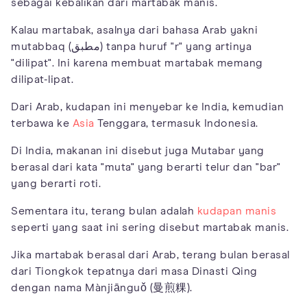
sebagai kebalikan dari martabak manis.
Kalau martabak, asalnya dari bahasa Arab yakni
mutabbaq (مطبق) tanpa huruf "r" yang artinya
"dilipat". Ini karena membuat martabak memang
dilipat-lipat.
Dari Arab, kudapan ini menyebar ke India, kemudian
terbawa ke
Asia
Tenggara, termasuk Indonesia.
Di India, makanan ini disebut juga Mutabar yang
berasal dari kata "muta" yang berarti telur dan "bar"
yang berarti roti.
Sementara itu, terang bulan adalah
kudapan manis
seperti yang saat ini sering disebut martabak manis.
Jika martabak berasal dari Arab, terang bulan berasal
dari Tiongkok tepatnya dari masa Dinasti Qing
dengan nama Mànjiānguǒ (曼煎粿).