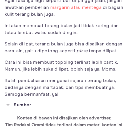
Agar rasanya legit seperti beli di pinggir jalan, jangan
lewatkan pemberian
margarin atau mentega
di bagian
kulit terang bulan juga.
Ini akan membuat terang bulan jadi tidak kering dan
tetap lembut walau sudah dingin.
Selain dilipat, terang bulan juga bisa disajikan dengan
cara lain, yaitu dipotong seperti
pizza
tanpa dilipat.
Cara ini bisa membuat topping terlihat lebih cantik.
Namun, jika lebih suka dilipat, boleh saja ya, Moms.
Itulah pembahasan mengenai sejarah terang bulan,
bedanya dengan martabak, dan tips membuatnya.
Semoga bermanfaat, ya!
Sumber
https://id.wikipedia.org/wiki/Kue_terang_bulan
Konten di bawah ini disajikan oleh advertiser.
https://www.nibble.id/kenapa-martabak-manis-disebut-terang-
bulan/
Tim Redaksi Orami tidak terlibat dalam materi konten ini.