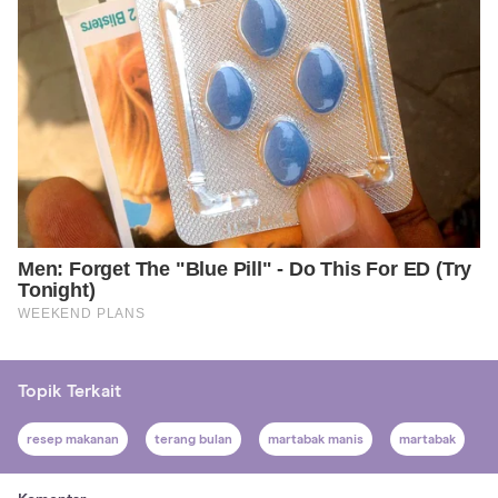
Topik Terkait
resep makanan
terang bulan
martabak manis
martabak