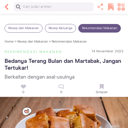
Baca Selanjutnya
5 Manfaat Bermain Masak-Masakan untuk Anak,
Yuk Latih Kreativitas Si Kecil!
Resep dan Makanan
Resep Keluarga
Rekomendasi Makanan
Home >
Resep dan Makanan >
Rekomendasi Makanan
14 November 2022
REKOMENDASI MAKANAN
Bedanya Terang Bulan dan Martabak, Jangan 
Tertukar!
Berkaitan dengan asal-usulnya
0
0
Simpan