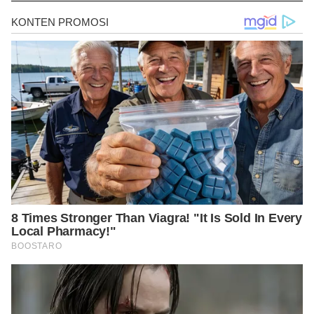
https://www.tinemu.com/temu-niaga/pr-3173280294/ini-lho-
bedanya-martabak-dan-terang-bulan-jangan-keliru-lagi
https://endeus.tv/artikel/cara-membuat-terang-bulan-di-teflon-
mudah-banget-dan-pasti-enak