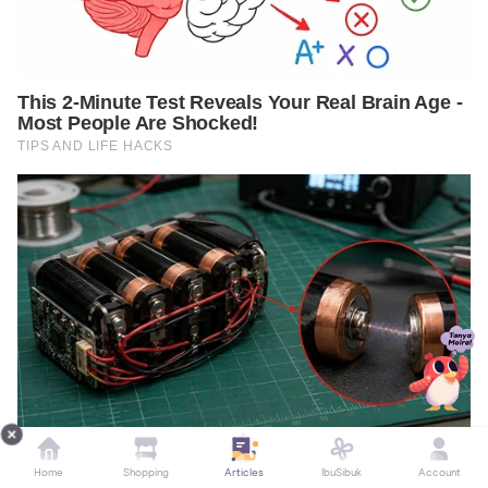
Home
Shopping
Articles
IbuSibuk
Account