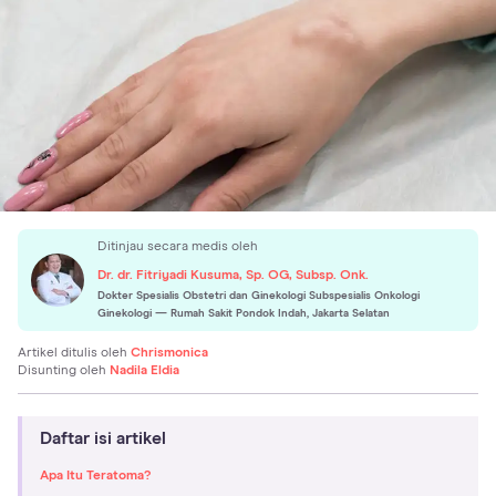
Ditinjau secara medis oleh
Dr. dr. Fitriyadi Kusuma, Sp. OG, Subsp. Onk.
Dokter Spesialis Obstetri dan Ginekologi Subspesialis Onkologi
Ginekologi
— Rumah Sakit Pondok Indah, Jakarta Selatan
Artikel ditulis oleh
Chrismonica
Disunting oleh
Nadila Eldia
Daftar isi artikel
Apa Itu Teratoma?