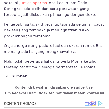
seksual,
jumlah sperma
, dan kesuburan Dads
Seringkali ada lebih dari satu perawatan yang
tersedia, jadi diskusikan pilihannya dengan dokter.
Penyebabnya tidak diketahui, tapi ada sejumlah cacat
bawaan yang tampaknya meningkatkan risiko
perkembangan teratoma.
Gejala tergantung pada lokasi dan ukuran tumor. Bila
memang ada hal yang mengkhawatirkan
Nah, itulah beberapa hal yang perlu Moms ketahui
tentang teratoma. Semoga bermanfaat ya Moms.
Sumber
https://www.nicklauschildrens.org/conditions/teratoma
Konten di bawah ini disajikan oleh advertiser.
https://www.childrenshospital.org/conditions-and-
treatments/conditions/t/teratoma/programs-and-services
Tim Redaksi Orami tidak terlibat dalam materi konten ini.
https://www.medicinenet.com/ovarian_teratoma/definition.htm
https://www.indonesianjournalofcancer.or.id/e-
journal/index.php/ijoc/article/view/73