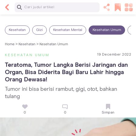
Baca Selanjutnya
7 Penyebab Sakit Tenggorokan pada Anak dan
Cara Mengatasinya
Kesehatan
Gizi
Kesehatan Mental
Kesehatan Umum
Ob
Home >
Kesehatan >
Kesehatan Umum
19 December 2022
KESEHATAN UMUM
Teratoma, Tumor Langka Berisi Jaringan dan 
Organ, Bisa Diderita Bayi Baru Lahir hingga 
Orang Dewasa!
Tumor ini bisa berisi rambut, gigi, otot, bahkan
tulang
0
0
Simpan