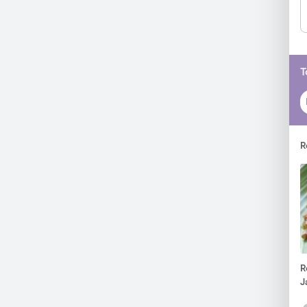
T
R
R
J