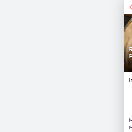
R
I
M
M