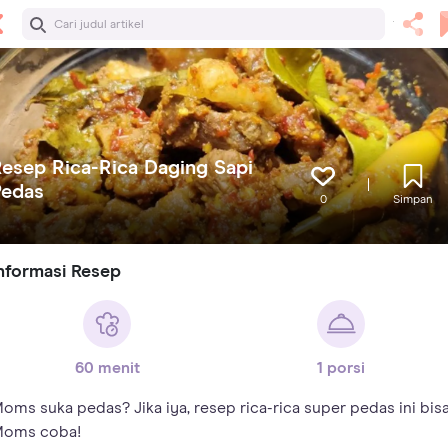
esep Rica-Rica Daging Sapi
Pedas
0
Simpan
nformasi Resep
60 menit
1 porsi
oms suka pedas? Jika iya, resep rica-rica super pedas ini bis
oms coba!