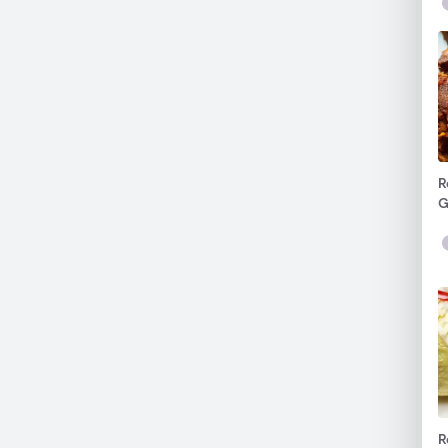
R
G
R