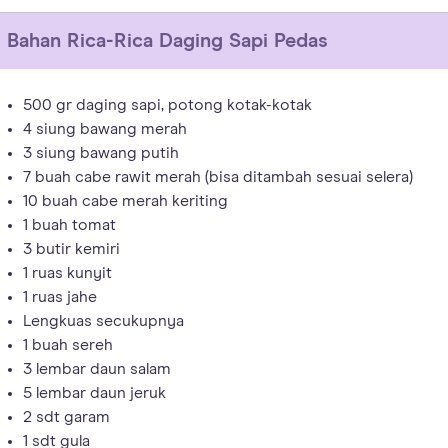
Bahan
Rica-Rica Daging Sapi Pedas
500 gr daging sapi, potong kotak-kotak
4 siung bawang merah
3 siung bawang putih
7 buah cabe rawit merah (bisa ditambah sesuai selera)
10 buah cabe merah keriting
1 buah tomat
3 butir kemiri
1 ruas kunyit
1 ruas jahe
Lengkuas secukupnya
1 buah sereh
3 lembar daun salam
5 lembar daun jeruk
2 sdt garam
1 sdt gula