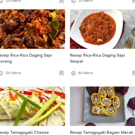
120
Menit
20
Menit
esep Rica-Rica Daging Sapi
Resep Rica-Rica Daging Sapi
oreng
Simpel
120
Menit
60
Menit
esep Tamagoyaki Cheese
Resep Tamagoyaki Bayam Merah