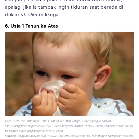
apalagi jika ia tampak ingin tiduran saat berada di
dalam
stroller
miliknya.
6. Usia 1 Tahun ke Atas
Foto: Stroller untu Bayi Usia 1 Tahun Ke Atas (https://www.google.com/url?
sa=i&amp;url=https%3A%2F%2Fwww.babydestination.com%2Fhome-remedies-cold-cough-
in-babies-kids&amp;psig=AOvVaw2W89n-
SHEiavGDcqwbvEh6&amp;ust=1652518469861000&amp;source=images&amp;cd=vfe&am