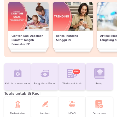
Contoh Soal Asesmen
Berita Trending
Artikel Exp
Sumatif Tengah
Minggu Ini
Langsung o
Semester SD
New
Kalkulator masa subur
Baby Name Finder
Worksheet Anak
Resep
Tools untuk Si Kecil
Pertumbuhan
Imunisasi
MPASI
Pencapaian