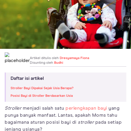
Artikel ditulis oleh
Dresyamaya Fiona
Disunting oleh
Budhi
Daftar isi artikel
Stroller Bayi Dipakai Sejak Usia Berapa?
Posisi Bayi di Stroller Berdasarkan Usia
Stroller
menjadi salah satu
perlengkapan bayi
yang
punya banyak manfaat. Lantas, apakah Moms tahu
bagaimana aturan posisi bayi di
stroller
pada setiap
jenjang usianya?