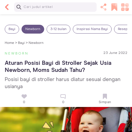
Baca Selanjutnya
Sariawan pada Anak: Penyebab, Cara Mengatasi
dan Mencegahnya
Bayi
Newborn
3-12 bulan
Inspirasi Nama Bayi
Resep M
Home >
Bayi >
Newborn
23 June 2022
NEWBORN
Aturan Posisi Bayi di Stroller Sejak Usia 
Newborn, Moms Sudah Tahu?
Posisi bayi di stroller harus diatur sesuai dengan
usianya
0
0
Simpan