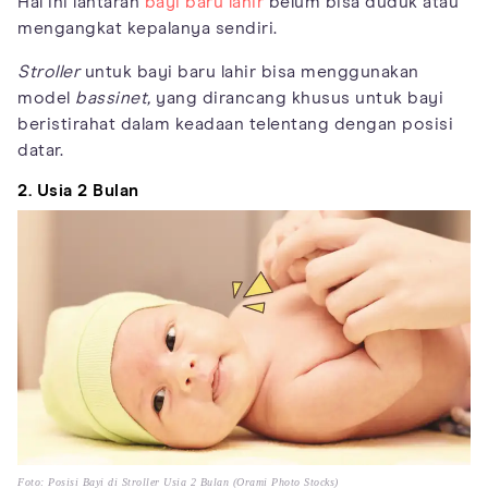
Hal ini lantaran
bayi baru lahir
belum bisa duduk atau
mengangkat kepalanya sendiri.
Stroller
untuk bayi baru lahir bisa menggunakan
model
bassinet,
yang dirancang khusus untuk bayi
beristirahat dalam keadaan telentang dengan posisi
datar.
2. Usia 2 Bulan
Foto: Posisi Bayi di Stroller Usia 2 Bulan (Orami Photo Stocks)