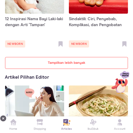
12 Inspirasi Nama Bayi Laki-laki
Sindaktili: Ciri, Penyebab,
dengan Arti ‘Tampan’
Komplikasi, dan Pengobatan
NEWBORN
NEWBORN
Tampilkan lebih banyak
Artikel Pilihan Editor
Home
Shopping
Articles
IbuSibuk
Account