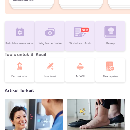
New
Kalkulator masa subur
Baby Name Finder
Worksheet Anak
Resep
Tools untuk Si Kecil
Pertumbuhan
Imunisasi
MPASI
Pencapaian
Artikel Terkait