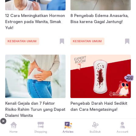
12 Cara Meningkatkan Hormon
8 Penyebab Edema Anasarka,
Estrogen pada Wanita, Simak
Bisa karena Gagal Jantung!
Yuk!
KESEHATAN UMUM
KESEHATAN UMUM
Kenali Gejala dan 7 Faktor
Penyebab Darah Haid Sedikit
Risiko Rahim Turun yang Dapat
dan Cara Mengatasinya!
Dialami Wanita
KESEHATAN UMUM
KESEHATAN UMUM
Home
Shopping
Articles
IbuSibuk
Account