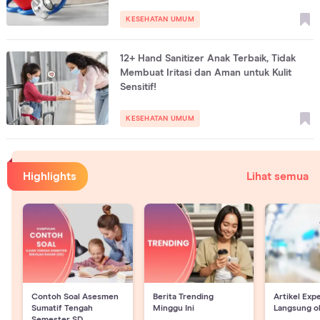
KESEHATAN UMUM
12+ Hand Sanitizer Anak Terbaik, Tidak
Membuat Iritasi dan Aman untuk Kulit
Sensitif!
KESEHATAN UMUM
Highlights
Lihat semua
Contoh Soal Asesmen
Berita Trending
Artikel Exp
Sumatif Tengah
Minggu Ini
Langsung o
Semester SD