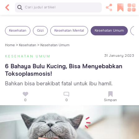
Baca Selanjutnya
7 Penyebab Sakit Tenggorokan pada Anak dan
Cara Mengatasinya
Kesehatan
Gizi
Kesehatan Mental
Kesehatan Umum
Ob
Home >
Kesehatan >
Kesehatan Umum
31 January 2023
KESEHATAN UMUM
6 Bahaya Bulu Kucing, Bisa Menyebabkan 
Toksoplasmosis!
Bahkan bisa berakibat fatal untuk ibu hamil.
0
0
Simpan