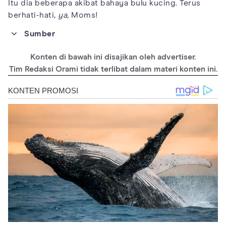
Itu dia beberapa akibat bahaya bulu kucing. Terus
berhati-hati,
ya,
Moms!
Sumber
https://www.cdc.gov/media/eid-summaries.htm
Konten di bawah ini disajikan oleh advertiser.
https://cleanupambition.com/effects-pet-hair-human-health/
Tim Redaksi Orami tidak terlibat dalam materi konten ini.
https://www.cdc.gov/parasites/toxoplasmosis/index.html
https://acaai.org/allergies/allergic-conditions/pet-allergies/
https://www.webmd.com/allergies/cat-allergies