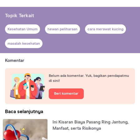
Topik Terkait
Kesehatan Umum
hewan peliharaan
cara merawat kucing
masalah kesehatan
Komentar
Belum ada komentar. Yuk, bagikan pendapatmu
di sini!
Beri komentar
Baca selanjutnya
Ini Kisaran Biaya Pasang Ring Jantung,
Manfaat, serta Risikonya