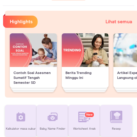
Highlights
Lihat semua
Contoh Soal Asesmen
Berita Trending
Artikel Exp
Sumatif Tengah
Minggu Ini
Langsung o
Semester SD
New
Kalkulator masa subur
Baby Name Finder
Worksheet Anak
Resep