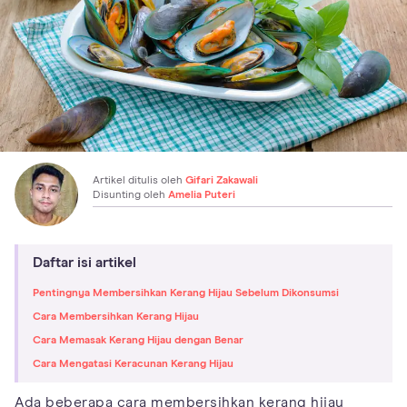
Artikel ditulis oleh
Gifari Zakawali
Disunting oleh
Amelia Puteri
Daftar isi artikel
Pentingnya Membersihkan Kerang Hijau Sebelum Dikonsumsi
Cara Membersihkan Kerang Hijau
Cara Memasak Kerang Hijau dengan Benar
Cara Mengatasi Keracunan Kerang Hijau
Ada beberapa cara membersihkan kerang hijau