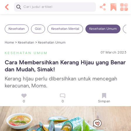
Baca Selanjutnya
Kebutuhan Cairan Anak yang Harus Dipenuhi
Sesuai Usianya
Kesehatan
Gizi
Kesehatan Mental
Kesehatan Umum
Ob
Home >
Kesehatan >
Kesehatan Umum
07 March 2023
KESEHATAN UMUM
Cara Membersihkan Kerang Hijau yang Benar 
dan Mudah, Simak!
Kerang hijau perlu dibersihkan untuk mencegah
keracunan, Moms.
0
0
Simpan