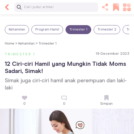
Baca Selanjutnya
7 Penyebab Sakit Tenggorokan pada Anak dan
Cara Mengatasinya
Kehamilan
Program Hamil
Trimester 1
Trimester 2
Trim
Home >
Kehamilan >
Trimester 1
19 December 2023
TRIMESTER 1
12 Ciri-ciri Hamil yang Mungkin Tidak Moms 
Sadari, Simak!
Simak juga ciri-ciri hamil anak perempuan dan laki-
laki
0
0
Simpan