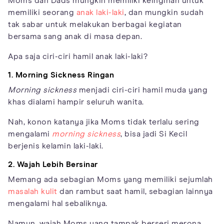
Moms dan Dads mungkin memiliki keinginan untuk
memiliki seorang
anak laki-laki
, dan mungkin sudah
tak sabar untuk melakukan berbagai kegiatan
bersama sang anak di masa depan.
Apa saja ciri-ciri hamil anak laki-laki?
1.
Morning Sickness Ringan
Morning sickness
menjadi ciri-ciri hamil muda yang
khas dialami hampir seluruh wanita.
Nah, konon katanya jika Moms tidak terlalu sering
mengalami
morning sickness
, bisa jadi Si Kecil
berjenis kelamin laki-laki.
2. Wajah Lebih Bersinar
Memang ada sebagian Moms yang memiliki sejumlah
masalah kulit
dan rambut saat hamil, sebagian lainnya
mengalami hal sebaliknya.
Namun, wajah Moms yang tampak berseri merona,