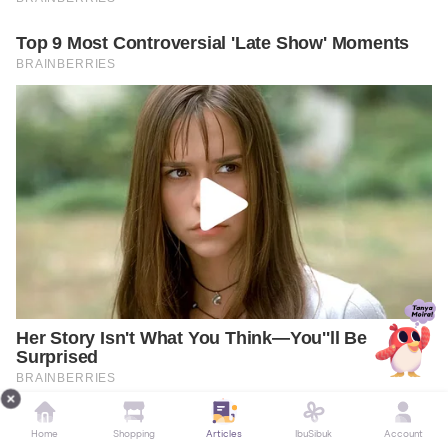
Home
Shopping
Articles
IbuSibuk
Account