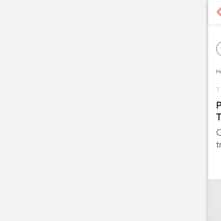
H
T
P
T
C
t