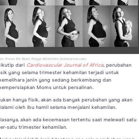
to: Proses Ibu Hamil Hingga Melahirkan (momjunction.com)
ikutip dari
Cardiovascular Journal of Africa
, perubahan
isik yang selama trimester kehamilan terjadi untuk
emelihara janin yang sedang berkembang dan
empersiapkan Moms untuk persalinan.
ukan hanya fisik, akan ada banyak perubahan yang akan
ialami oleh ibu hamil selama menjalani kehamilan.
iasanya, akan ada kecemasan tertentu saat melewati satu
er-satu trimester kehamilan.