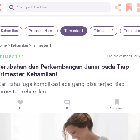
Baca Selanjutnya
5 Manfaat Bermain Masak-Masakan untuk Anak, Yuk Latih
Kreativitas Si Kecil!
Kehamilan
Program Hamil
Trimester 1
Trimester 2
Trimeste
ome >
Kehamilan >
Trimester 1
03 November 20
RIMESTER 1
erubahan dan Perkembangan Janin pada Tiap 
rimester Kehamilan!
ari tahu juga komplikasi apa yang bisa terjadi tiap
rimester kehamilan
0
0
Simpan