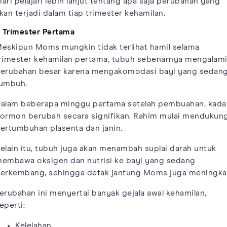
ari pelajari lebih lanjut tentang apa saja perubahan yang
kan terjadi dalam tiap trimester kehamilan.
. Trimester Pertama
eskipun Moms mungkin tidak terlihat hamil selama
rimester kehamilan pertama, tubuh sebenarnya mengalam
erubahan besar karena mengakomodasi bayi yang sedan
umbuh.
alam beberapa minggu pertama setelah pembuahan, kada
ormon berubah secara signifikan. Rahim mulai mendukun
ertumbuhan plasenta dan janin.
elain itu, tubuh juga akan menambah suplai darah untuk
embawa oksigen dan nutrisi ke bayi yang sedang
erkembang, sehingga detak jantung Moms juga meningka
erubahan ini menyertai banyak gejala awal kehamilan,
eperti:
Kelelahan