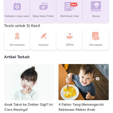
New
Kalkulator masa subur
Baby Name Finder
Worksheet Anak
Resep
Tools untuk Si Kecil
Pertumbuhan
Imunisasi
MPASI
Pencapaian
Artikel Terkait
Anak Takut ke Dokter Gigi? Ini
4 Faktor Yang Memengaruhi
Cara Atasinya!
Kebiasaan Makan Anak