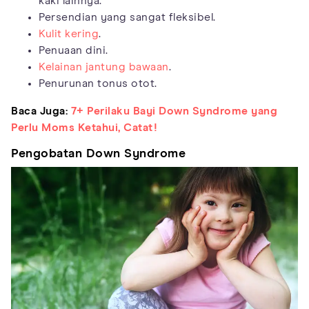
kaki lainnya.
Persendian yang sangat fleksibel.
Kulit kering
.
Penuaan dini.
Kelainan jantung bawaan
.
Penurunan tonus otot.
Baca Juga:
7+ Perilaku Bayi Down Syndrome yang
Perlu Moms Ketahui, Catat!
Pengobatan Down Syndrome