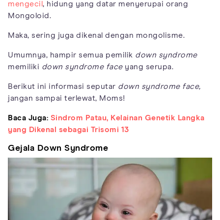
mengecil
, hidung yang datar menyerupai orang
Mongoloid.
Maka, sering juga dikenal dengan mongolisme.
Umumnya, hampir semua pemilik
down syndrome
memiliki
down syndrome face
yang serupa.
Berikut ini informasi seputar
down syndrome face,
jangan sampai terlewat, Moms!
Baca Juga:
Sindrom Patau, Kelainan Genetik Langka
yang Dikenal sebagai Trisomi 13
Gejala Down Syndrome