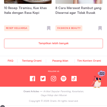
10 Resep Tiramisu, Kue khas
8 Cara Merawat Rambut yang
Italia dengan Rasa Kopi
Diwarnai agar Tidak Rusak
RESEP KELUARGA
FASHION & BEAUTY
Tampilkan lebih banyak
FAQ
Tentang Orami
Pasang iklan
Tim Konten Orami
FOLLOW US
Orami Articles —
Artikel Seputar Parenting, Kesehatan,
Gaya Hidup dan Hiburan
Copyright ©
2026
Orami. All rights reserved.