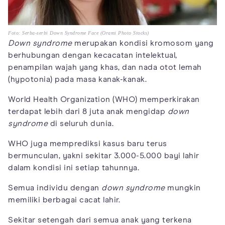
Foto: Serba-serbi Down Syndrome Face (Orami Photo Stocks)
Down syndrome
merupakan kondisi kromosom yang
berhubungan dengan kecacatan intelektual,
penampilan wajah yang khas, dan nada otot lemah
(hypotonia) pada masa kanak-kanak.
World Health Organization (WHO) memperkirakan
terdapat lebih dari 8 juta anak mengidap
down
syndrome
di seluruh dunia.
WHO juga memprediksi kasus baru terus
bermunculan, yakni sekitar 3.000-5.000 bayi lahir
dalam kondisi ini setiap tahunnya.
Semua individu dengan
down syndrome
mungkin
memiliki berbagai cacat lahir.
Sekitar setengah dari semua anak yang terkena