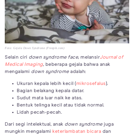
Foto: Gejala Down Syndrome (Freepik.com)
Selain ciri
down syndrome face
, melansir
Journal of
Medical Imaging
, beberapa gejala bahwa anak
mengalami
down syndrome
adalah:
Ukuran kepala lebih kecil (
mikrosefalus
).
Bagian belakang kepala datar.
Sudut mata luar naik ke atas.
Bentuk telinga kecil atau tidak normal.
Lidah pecah-pecah.
Dari segi intelektual, anak
down syndrome
juga
mungkin mengalami
keterlambatan bicara
dan