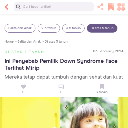
Baca Selanjutnya
13 Rekomendasi RSGM dan Klinik Gigi di Jakarta
yang Terbaik dan Terpercaya
Balita dan Anak
2-3 tahun
3-5 tahun
Di atas 5 tahun
Home >
Balita dan Anak >
Di atas 5 tahun
03 February 2024
DI ATAS 5 TAHUN
Ini Penyebab Pemilik Down Syndrome Face 
Terlihat Mirip
Mereka tetap dapat tumbuh dengan sehat dan kuat
0
0
Simpan