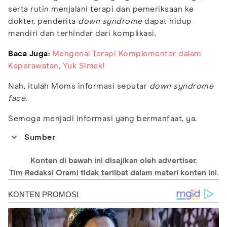
serta rutin menjalani terapi dan pemeriksaan ke
dokter, penderita
down syndrome
dapat hidup
mandiri dan terhindar dari komplikasi.
Baca Juga:
Mengenal Terapi Komplementer dalam
Keperawatan, Yuk Simak!
Nah, itulah Moms informasi seputar
down syndrome
face.
Semoga menjadi informasi yang bermanfaat, ya.
Sumber
https://www.cdc.gov/ncbddd/birthdefects/downsyndrome.html
Konten di bawah ini disajikan oleh advertiser.
https://www.ncbi.nlm.nih.gov/pmc/articles/PMC5726980/
Tim Redaksi Orami tidak terlibat dalam materi konten ini.
https://medlineplus.gov/genetics/condition/down-syndrome/
https://www.mdpi.com/2073-8994/12/7/1182
https://www.nads.org/