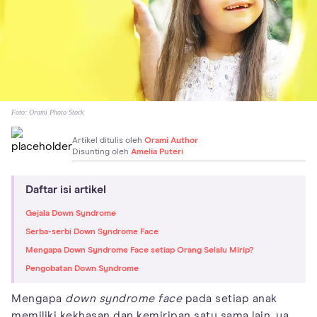
Foto:
Orami Photo Stock
Artikel ditulis oleh
Orami Author
Disunting oleh
Amelia Puteri
Daftar isi artikel
Gejala Down Syndrome
Serba-serbi Down Syndrome Face
Mengapa Down Syndrome Face setiap Orang Selalu Mirip?
Pengobatan Down Syndrome
Mengapa
down syndrome face
pada setiap anak
memiliki kekhasan dan kemiripan satu sama lain, ya,