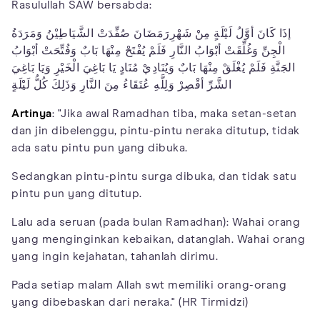
Rasulullah SAW bersabda:
إذَا كَانَ أوَّلُ لَيْلَةٍ مِنْ شَهْرِرَمَضَانَ صُفِّدَتْ الشَّيَاطِيْنُ وَمَرَدَةُ
الْجِنِّ وَغُلِّقَتْ أبْوَابُ النَّارِ فَلَمْ يُفْتَحْ مِنْهَا بَابٌ وَفُتِّحَتْ أبْوَابُ
الجَنَّةِ فَلَمْ يُغْلَقْ مِنْهَا بَابٌ وَيُنَادِيْ مُنَادٍ يَا بَاغِيَ الْخَيْرِ وَيَا بَاغِيَ
الشَّرِّ أقْصِرْ وَلِلَّهِ عُتَقَاءُ مِنَ النَّارِ وَذَلِكَ كُلُّ لَيْلَةٍ
Artinya
: "Jika awal Ramadhan tiba, maka setan-­setan
dan jin dibelenggu, pintu-pintu neraka ditutup, tidak
ada satu pintu pun yang dibuka.
Sedangkan pintu-pintu surga dibuka, dan tidak satu
pintu pun yang ditutup.
Lalu ada seruan (pada bulan Ramadhan): Wahai orang
yang menginginkan kebaikan, datanglah. Wahai orang
yang ingin kejahatan, tahanlah dirimu.
Pada setiap malam Allah swt memiliki orang-orang
yang dibebaskan dari neraka." (HR Tirmidzi)