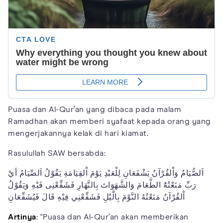
Puasa dan Al-Qur’an yang dibaca pada malam
Ramadhan akan memberi syafaat kepada orang yang
mengerjakannya kelak di hari kiamat.
Rasulullah SAW bersabda:
اَلصُّيَامُ وَاْلقُرْآنُ يَشْفَعَانِ لِلْعَبْدِ يَوْمَ اْلقِيَامَةِ يَقُوْلُ اَلصِّيَامُ أيْ
رَبِّ مَنَعْتُهُُ الطَّعَامَ وَالشَّهَوَاتَ بِالنَّهَارِ فَشَفِّعْنِى فَيْهِ وَيَقُوْلُ
اْلقُرْآنُ مَنَعْتُهُ النَّوْمَ بِالَّيْلِ فَشَفِّعْنِي فِيْهِ قَالَ فَيُشَفِّعَانِ
Artinya
: "Puasa dan Al-Qur’an akan memberikan