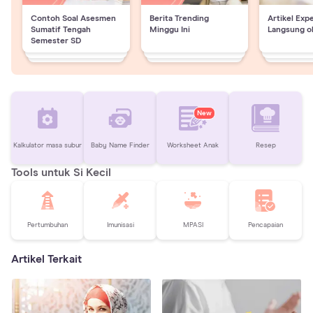
Contoh Soal Asesmen
Berita Trending
Artikel Exp
Sumatif Tengah
Minggu Ini
Langsung o
Semester SD
New
Kalkulator masa subur
Baby Name Finder
Worksheet Anak
Resep
Tools untuk Si Kecil
Pertumbuhan
Imunisasi
MPASI
Pencapaian
Artikel Terkait