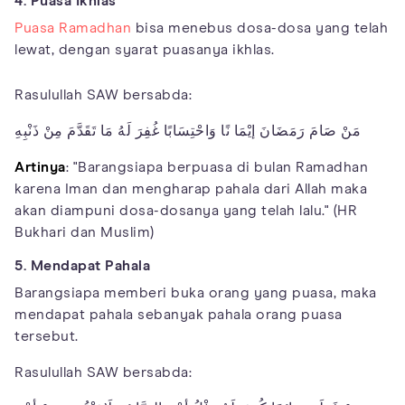
4. Puasa Ikhlas
Puasa Ramadhan
bisa menebus dosa-dosa yang telah
lewat, dengan syarat puasanya ikhlas.
Rasulullah SAW bersabda:
مَنْ صَامَ رَمَضَانَ إيْمَا نًا وَاحْتِسَابًا غُفِرَ لَهُ مَا تَقَدَّمَ مِنْ ذَنْبِهِ
Artinya
: "Barangsiapa berpuasa di bulan Ramadhan
karena Iman dan mengharap pahala dari Allah maka
akan diampuni dosa-dosanya yang telah lalu." (HR
Bukhari dan Muslim)
5. Mendapat Pahala
Barangsiapa memberi buka orang yang puasa, maka
mendapat pahala sebanyak pahala orang puasa
tersebut.
Rasulullah SAW bersabda: