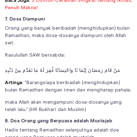
Baca Juga:
3 Contoh Ceramah Singkat tentang Ikhlas,
Penuh Makna!
7. Dosa Diampuni
Orang yang banyak beribadah (menghidupkan) bulan
Ramadhan, maka dosa-dosanya diampuni oleh Allah
swt.
Rasulullah SAW bersabda:
مَنْ قَامَ رَمَضَانَ إيْمَا نًا وَاحْتِسَابًا غُفِرَ لَهُ مَا تَقَدَّمَ مِنْ ذَنْبِهِ
Artinya
: "Barangsiapa beribadah (menghidupkan)
bulan Ramadhan dengan iman dan mengharap pahala;
maka Allah akan mengampuni dosa-dosanya yang
telah lalu." (HR Bukhari dan Muslim)
8. Doa Orang yang Berpuasa adalah Mustajab
Hadis tentang Ramadhan selanjutnya adalah doa