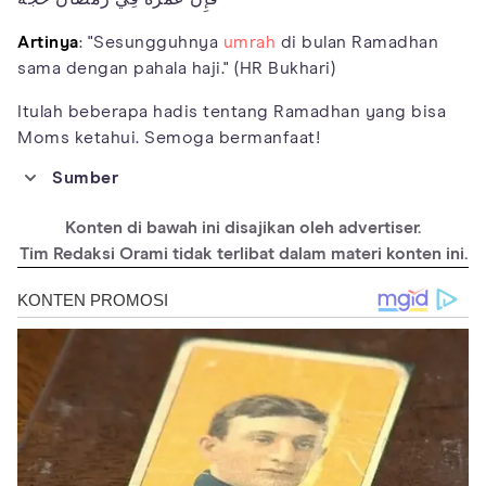
Artinya
: "Sesungguhnya
umrah
di bulan Ramadhan
sama dengan pahala haji." (HR Bukhari)
Itulah beberapa hadis tentang Ramadhan yang bisa
Moms ketahui. Semoga bermanfaat!
Sumber
https://lampung.nu.or.id/syiar/10-hadits-nabi-tentang-
keistimewaan-bulan-ramadhan-ygqZW
Konten di bawah ini disajikan oleh advertiser.
Tim Redaksi Orami tidak terlibat dalam materi konten ini.