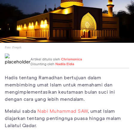
Foto:
Freepik
Artikel ditulis oleh
Chrismonica
Disunting oleh
Nadila Eldia
Hadis tentang Ramadhan bertujuan dalam
membimbing umat Islam untuk memahami dan
mengimplementasikan keutamaan bulan suci ini
dengan cara yang lebih mendalam.
Melalui sabda
Nabi Muhammad SAW
, umat Islam
diajarkan tentang pentingnya puasa hingga malam
Lailatul Qadar.