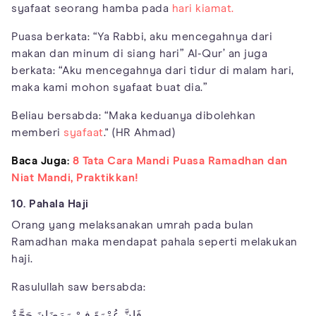
syafaat seorang hamba pada
hari kiamat.
Puasa berkata: “Ya Rabbi, aku mencegahnya dari
makan dan minum di siang hari” Al-Qur’ an juga
berkata: “Aku mencegahnya dari tidur di malam hari,
maka kami mohon syafaat buat dia.”
Beliau bersabda: “Maka keduanya dibolehkan
memberi
syafaat
." (HR Ahmad)
Baca Juga:
8 Tata Cara Mandi Puasa Ramadhan dan
Niat Mandi, Praktikkan!
10. Pahala Haji
Orang yang melaksanakan umrah pada bulan
Ramadhan maka mendapat pahala seperti melakukan
haji.
Rasulullah saw bersabda:
فَإِنَّ عُمْرَةَ فِيْ رَمَضَانَ حَجَّةٌ