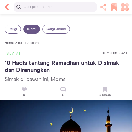
Baca Selanjutnya
Sariawan pada Anak: Penyebab, Cara Mengatasi
dan Mencegahnya
Religi
Islami
Religi Umum
Home >
Religi >
Islami
19 March 2024
ISLAMI
10 Hadis tentang Ramadhan untuk Disimak 
dan Direnungkan
Simak di bawah ini, Moms
0
0
Simpan