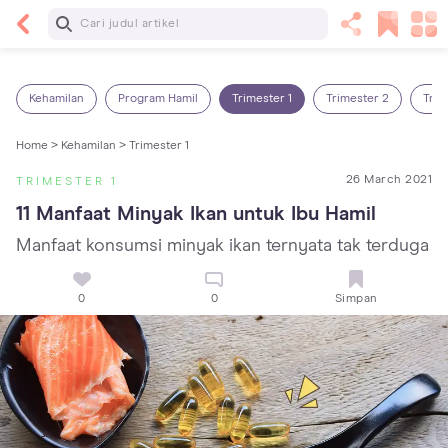
Baca Selanjutnya
7 Penyebab Sakit Tenggorokan pada Anak dan
Cara Mengatasinya
Kehamilan
Program Hamil
Trimester 1
Trimester 2
Trim
Home >
Kehamilan >
Trimester 1
26 March 2021
TRIMESTER 1
11 Manfaat Minyak Ikan untuk Ibu Hamil
Manfaat konsumsi minyak ikan ternyata tak terduga
0
0
Simpan