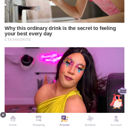
Home
Shopping
Articles
IbuSibuk
Account